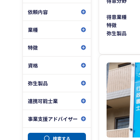
得意分野
依頼内容
得意業種
特徴
業種
弥生製品
特徴
資格
弥生製品
連携可能士業
事業支援アドバイザー
検索する