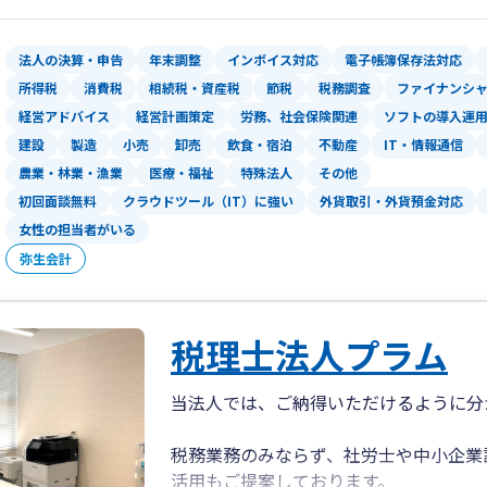
有しており、県内・県外問わず、毎月の
速な対応を心掛けております。
法人の決算・申告
年末調整
インボイス対応
電子帳簿保存法対応
所得税
消費税
相続税・資産税
節税
税務調査
ファイナンシ
岡山事務所では、中長期計画の策定支援
経営アドバイス
経営計画策定
労務、社会保険関連
ソフトの導入運
画比で損益・貸借及びキャッシュフロー
建設
製造
小売
卸売
飲食・宿泊
不動産
IT・情報通信
が可能になり、多くの関与先様よりご好
農業・林業・漁業
医療・福祉
特殊法人
その他
初回面談無料
クラウドツール（IT）に強い
外貨取引・外貨預金対応
また、資産税に特化した税理士による相
対するトータルコンサルティングを行っ
女性の担当者がいる
医療法人、社会医療法人、社会福祉法人
弥生会計
り、開業指導・医療法人設立・診療報酬
スを、経験豊富なスタッフが提供してい
税理士法人プラム
当法人では、ご納得いただけるように分
税務業務のみならず、社労士や中小企業
活用もご提案しております。