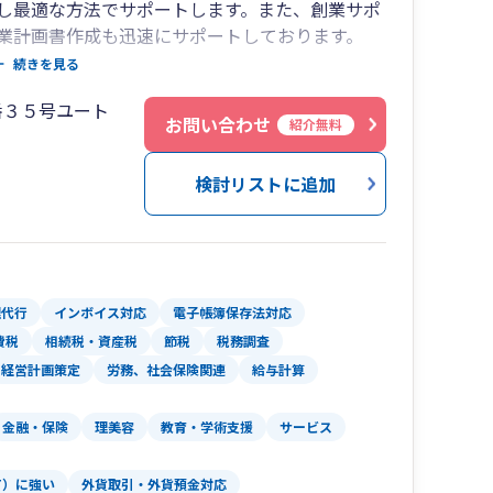
し最適な方法でサポートします。また、創業サポ
業計画書作成も迅速にサポートしております。
、経営者様にとことん向き合い、互いに切磋琢磨
続きを見る
ます。「企業は社会の公器」という松下幸之助氏
番３５号ユート
ります。私腹を肥やすのではなく、地域社会に貢献し
お問い合わせ
紹介無料
あると考え、日々の業務に励んでおります。生ま
いきます！
検討リストに追加
理代行
インボイス対応
電子帳簿保存法対応
費税
相続税・資産税
節税
税務調査
経営計画策定
労務、社会保険関連
給与計算
金融・保険
理美容
教育・学術支援
サービス
T）に強い
外貨取引・外貨預金対応