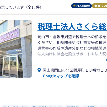
表示しています（全17件）
税理士法人さくら総
岡山市・倉敷市周辺で税理士への相談を
ください。相続関連や会社設立等の税理
遺言書の作成や遺産分割などの相続関連
法人向けには会社設立サポートや法人税
種税申告の無料相談も面談で随時行って
岡山県岡山市北区問屋町１３番地１
Googleマップを確認