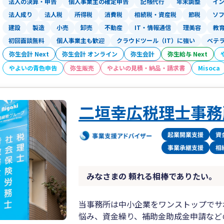
法人の決算・申告
個人事業主の確定申告
記帳代行
年末調整
イ
法人成り
法人税
所得税
消費税
相続税・資産税
節税
ソ
建設
製造
小売
卸売
不動産
IT・情報通信
理美容
教
初回面談無料
個人事業主も歓迎
クラウドツール（IT）に強い
ベテ
弥生会計 Next
弥生会計 オンライン
弥生会計
弥生給与 Next
やよいの青色申告
弥生販売
やよいの見積・納品・請求書
Misoca
二垣幸広税理士事務
みなさまの 頼れる相棒でありたい。
当事務所は中小企業をワンストップでサ
悩み、資金繰り、補助金助成金申請など