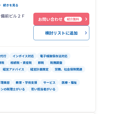
善のための予算策定、黒字化に向けての各種分析
続きを見る
０備前ビル２Ｆ
お問い合わせ
紹介無料
与計算の効率化の支援も実施しており、記帳代行
検討リストに追加
理代行
インボイス対応
電子帳簿保存法対応
費税
相続税・資産税
節税
税務調査
経営アドバイス
経営計画策定
労務、社会保険関連
理美容
教育・学術支援
サービス
医療・福祉
ランの税理士がいる
若い担当者がいる