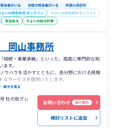
い担当者がいる
女性の担当者がいる
外国人対応可
やよいの青色申告 オンライン
やよいの白色申告 オンライン
弥生給与
やよいの給与計算
 岡山事務所
「相続・事業承継」といった、高度に専門的な知
います。
やノウハウを活かすとともに、各分野における経験
トなサービスを提供いたします。
続きを見る
の地において1951年より櫻井会計事務所（後
2号 杜の街グレ
お問い合わせ
紹介無料
業譲渡を行いました。現在は「杜の街グレース オフ
検討リストに追加
と若いメンバーが多く中四国エリア全域に関与先を