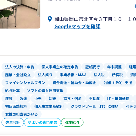
また経営計画の策定や、売上や利益の改
も実施し、御社の発展に貢献します。
岡山県岡山市北区今３丁目１０－１
Googleマップを確認
クラウド会計の導入による経理業務や給
も承っています。
是非一度、我々にご相談ください。
法人の決算・申告
個人事業主の確定申告
記帳代行
年末調整
経
起業・会社設立
法人成り
事業承継・M&A
法人税
所得税
消
ファイナンシャルプラン
資金調達・補助金・助成金
公開（IPO）支援
給与計算
ソフトの導入運用支援
建設
製造
小売
卸売
飲食・宿泊
不動産
IT・情報通信
初回面談無料
個人事業主も歓迎
クラウドツール（IT）に強い
ベテ
女性の担当者がいる
弥生会計
やよいの青色申告
弥生給与