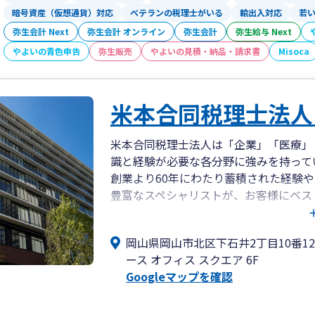
暗号資産（仮想通貨）対応
ベテランの税理士がいる
輸出入対応
若
弥生会計 Next
弥生会計 オンライン
弥生会計
弥生給与 Next
やよいの青色申告
弥生販売
やよいの見積・納品・請求書
Misoca
米本合同税理士法人
米本合同税理士法人は「企業」「医療」
識と経験が必要な各分野に強みを持って
創業より60年にわたり蓄積された経験
豊富なスペシャリストが、お客様にベス
米本合同税理士法人 岡山事務所は、岡山
岡山県岡山市北区下石井2丁目10番1
身、みどり合同会計）として開業し、
ース オフィス スクエア 6F
2012年7月に米本合同税理士法人へ事
Googleマップを確認
ィス スクエア」に事務所がございます。
岡山事務所スタッフの平均年齢は30代