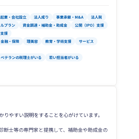
訪問に加え、オンラインサービス等を利用した迅
起業・会社設立
法人成り
事業承継・M&A
法人税
ャルプラン
資金調達・補助金・助成金
公開（IPO）支援
により事業計画を更に具体化し、面談時には対計
用支援
を確認する事で、より正確な現状報告・決算予測
金融・保険
理美容
教育・学術支援
サービス
評いただいております。
ベテランの税理士がいる
若い担当者がいる
続対策及び事業承継対策を実施し、法人・個人に
ています。その他にも医療機関（医療法人、特定
、開業医、調剤薬局等）への関与実績も豊富であ
分析・医療機関の事業承継対策等の幅広いサービ
ます。
かりやすい説明をすることを心がけています。
診断士等の専門家と提携して、補助金や助成金の