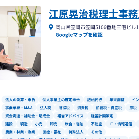
江原晃治税理士事務
岡山県笠岡市笠岡5106番地三宅ビル
Googleマップを確認
法人の決算・申告
個人事業主の確定申告
記帳代行
年末調整
イ
事業承継・M&A
法人税
所得税
消費税
相続税・資産税
節税
資金調達・補助金・助成金
経営アドバイス
経営計画策定
建設
製造
小売
卸売
飲食・宿泊
不動産
IT・情報通信
農業・林業・漁業
医療・福祉
特殊法人
その他