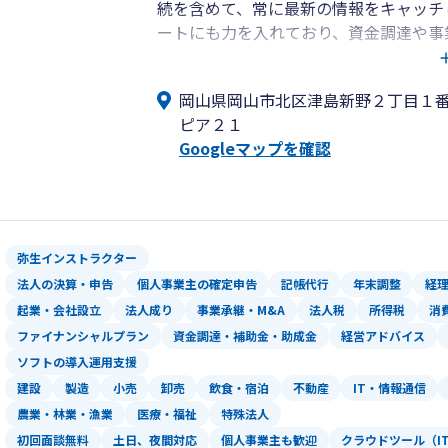
続を含めて、常に最新の情報をキャッチ
ートにも力を入れており、資金調達や事
「中小企業のベストパートナー」として
し、成長していくことが私の理想であり
岡山県岡山市北区津島新野２丁目１
（現Panasonic創業者）の言葉があ
ピア２１
ていくことが自企業発展の一番の近道で
Googleマップを確認
れ育った岡山から日本全国を元気にして
弥生インストラクター
法人の決算・申告
個人事業主の確定申告
記帳代行
年末調整
経
起業・会社設立
法人成り
事業承継・M&A
法人税
所得税
消
ファイナンシャルプラン
資金調達・補助金・助成金
経営アドバイス
ソフトの導入運用支援
建設
製造
小売
卸売
飲食・宿泊
不動産
IT・情報通信
農業・林業・漁業
医療・福祉
特殊法人
初回面談無料
土日、夜間対応
個人事業主も歓迎
クラウドツール（I