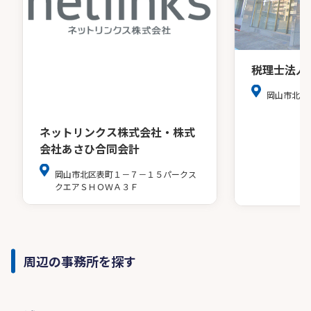
税理士法人
岡山市北区
ネットリンクス株式会社・株式
会社あさひ合同会計
岡山市北区表町１－７－１５パークス
クエアＳＨＯＷＡ３Ｆ
周辺の事務所を探す