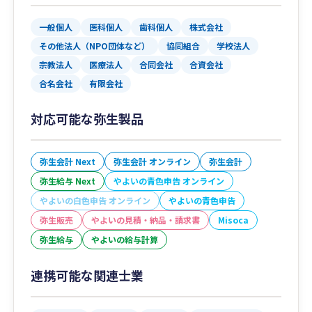
一般個人
医科個人
歯科個人
株式会社
その他法人（NPO団体など）
協同組合
学校法人
宗教法人
医療法人
合同会社
合資会社
合名会社
有限会社
対応可能な弥生製品
弥生会計 Next
弥生会計 オンライン
弥生会計
弥生給与 Next
やよいの青色申告 オンライン
やよいの白色申告 オンライン
やよいの青色申告
弥生販売
やよいの見積・納品・請求書
Misoca
弥生給与
やよいの給与計算
連携可能な関連士業