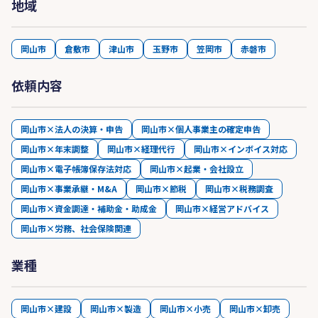
地域
岡山市
倉敷市
津山市
玉野市
笠岡市
赤磐市
依頼内容
岡山市×法人の決算・申告
岡山市×個人事業主の確定申告
岡山市×年末調整
岡山市×経理代行
岡山市×インボイス対応
岡山市×電子帳簿保存法対応
岡山市×起業・会社設立
岡山市×事業承継・M&A
岡山市×節税
岡山市×税務調査
岡山市×資金調達・補助金・助成金
岡山市×経営アドバイス
岡山市×労務、社会保険関連
業種
岡山市×建設
岡山市×製造
岡山市×小売
岡山市×卸売