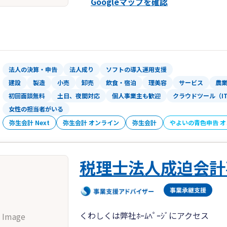
Googleマップを確認
・お客様の経理に合わせた体制作りをサ
・経理をITで自動化、さらに効率化し
・MAS監査にも力を入れており、経営
創業したばかりで経営をこれから学びた
経営者の方、業績が伸び悩んでいる経営
だきます。
法人の決算・申告
法人成り
ソフトの導入運用支援
建設
製造
小売
卸売
飲食・宿泊
理美容
サービス
農
初回面談無料
土日、夜間対応
個人事業主も歓迎
クラウドツール（I
女性の担当者がいる
弥生会計 Next
弥生会計 オンライン
弥生会計
やよいの青色申告 
税理士法人成迫会計
くわしくは弊社ﾎｰﾑﾍﾟｰｼﾞにアクセス
 Image