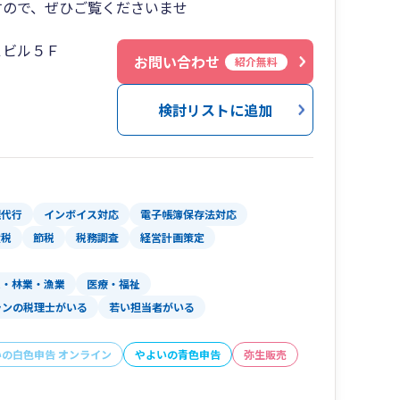
すので、ぜひご覧くださいませ
Ｋビル５Ｆ
お問い合わせ
紹介無料
検討リストに追加
理代行
インボイス対応
電子帳簿保存法対応
産税
節税
税務調査
経営計画策定
業・林業・漁業
医療・福祉
ランの税理士がいる
若い担当者がいる
いの白色申告 オンライン
やよいの青色申告
弥生販売