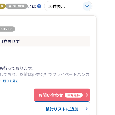
とは
目立ちせず
も行っております。
しており、以前は証券会社でプライベートバンカ
続きを見る
告のほか相続・贈与・財産評価なども得意としま
お問い合わせ
紹介無料
り、全国どちらでも対応しております。
検討リストに追加
ターからも近いため関東・信越・北陸エリアはお