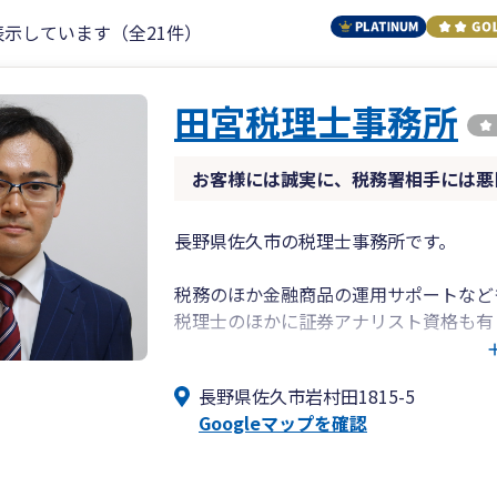
表示しています（全21件）
田宮税理士事務所
お客様には誠実に、税務署相手には悪
長野県佐久市の税理士事務所です。
税務のほか金融商品の運用サポートなど
税理士のほかに証券アナリスト資格も有
ーのサポートなどをしておりました。
長野県佐久市岩村田1815-5
税務については通常の法人申告・確定申
Googleマップを確認
す。
クラウド会計ソフトをメインで扱ってお
北陸新幹線佐久平駅や上信越道佐久イン