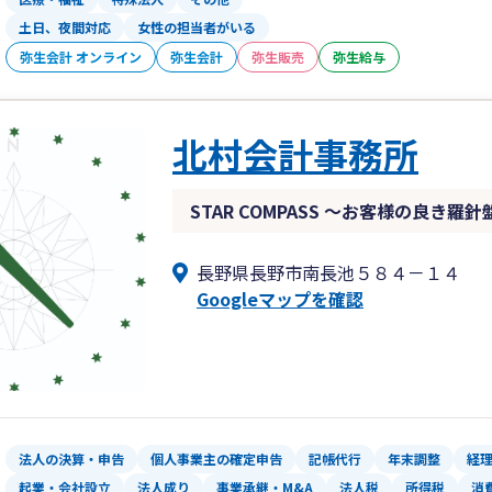
土日、夜間対応
女性の担当者がいる
弥生会計 オンライン
弥生会計
弥生販売
弥生給与
北村会計事務所
STAR COMPASS ～お客様の良き羅
長野県長野市南長池５８４－１４
Googleマップを確認
法人の決算・申告
個人事業主の確定申告
記帳代行
年末調整
経
起業・会社設立
法人成り
事業承継・M&A
法人税
所得税
消