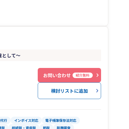
針盤として～
お問い合わせ
紹介無料
検討リストに追加
理代行
インボイス対応
電子帳簿保存法対応
費税
相続税・資産税
節税
税務調査