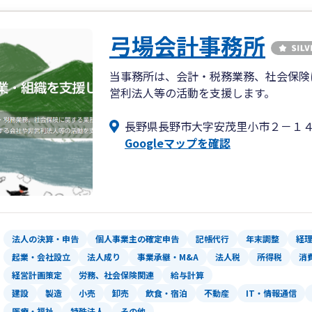
弓場会計事務所
当事務所は、会計・税務業務、社会保険
営利法人等の活動を支援します。
長野県長野市大字安茂里小市２－１
Googleマップを確認
法人の決算・申告
個人事業主の確定申告
記帳代行
年末調整
経
起業・会社設立
法人成り
事業承継・M&A
法人税
所得税
消
経営計画策定
労務、社会保険関連
給与計算
建設
製造
小売
卸売
飲食・宿泊
不動産
IT・情報通信
医療・福祉
特殊法人
その他