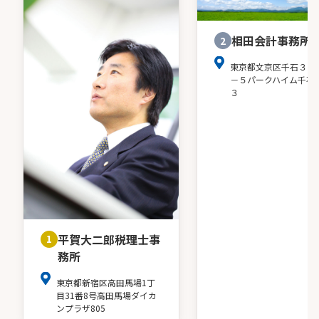
相田会計事務所
2
東京都文京区千石３－
－５パークハイム千石
３
平賀大二郎税理士事
1
務所
東京都新宿区高田馬場1丁
目31番8号高田馬場ダイカ
ンプラザ805