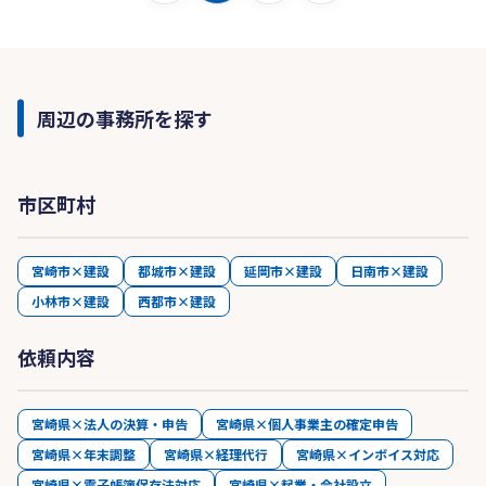
周辺の事務所を探す
市区町村
宮崎市×建設
都城市×建設
延岡市×建設
日南市×建設
小林市×建設
西都市×建設
依頼内容
宮崎県×法人の決算・申告
宮崎県×個人事業主の確定申告
宮崎県×年末調整
宮崎県×経理代行
宮崎県×インボイス対応
宮崎県×電子帳簿保存法対応
宮崎県×起業・会社設立