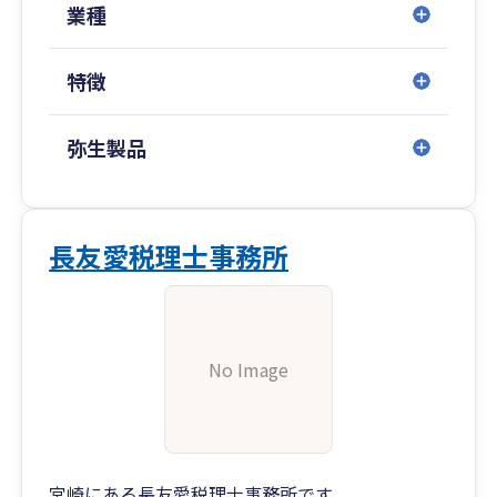
◎TTSコンサルティング株式会社
業種
■企業経営の高品質コンサルティング
・プライベートコンサルティング
特徴
・企業組織再編コンサルティング
・株式・営業権・企業評価コンサルティング
弥生製品
◎TTSマネジメント株式会社（どんたく会計、ひ
のくに会計、ひむか会計、せごどん会計）
■記帳代行のサポート
・クラウド会計導入運用支援サービス
長友愛税理士事務所
・記帳代行サービス
・アウトソーシングサービス
・各種コンプライアンスサービス
No Image
◎武内マネジメントオフィス
■保険代理店のエキスパート
・生命保険代理店
・損害保険代理店
宮崎にある長友愛税理士事務所です。