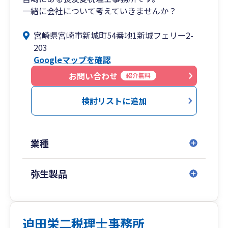
◎拠点一覧
一緒に会社について考えていきませんか？
[福 岡]福岡市中央区舞鶴2-8-20 092-781-0251
[熊 本]熊本市中央区坪井6-23-3 096-345-6211
宮崎県宮崎市新城町54番地1新城フェリー2-
[宮 崎]宮崎市旭2-1-5 0985-77-5477
203
[鹿児島]鹿児島市中町11-4 099-248-8778
Googleマップを確認
[相続税専門]福岡市中央区長浜2-2-8 092-718-
お問い合わせ
紹介無料
2900
検討リストに追加
業種
弥生製品
迫田栄二税理士事務所