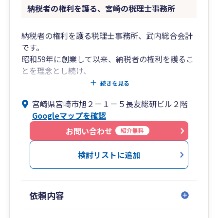
納税者の権利を護る、宮崎の税理士事務所
納税者の権利を護る税理士事務所、武内総合会計
です。
昭和59年に創業して以来、納税者の権利を護るこ
とを理念とし続け、
多くのクライアント様にご愛顧いただいていま
続きを見る
す。
宮崎県宮崎市旭２－１－５長友総研ビル２階
Googleマップを確認
◎税理士法人武内総合会計
■税務・会計業務・申告書作成など、幅広くサ
お問い合わせ
紹介無料
ポート
・コンプライアンスサービス
検討リストに追加
（各税目の申告書作成）
・税務調査立ち合い
・経営計画策定サービス
依頼内容
・金融支援