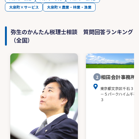
大泉町×サービス
大泉町×農業・林業・漁業
弥生のかんたん税理士相談 質問回答ランキング
（全国）
相田会計事務所
2
東京都文京区千石３－
－５パークハイム千石
３