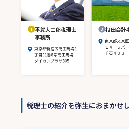
1
平賀大二郎税理士
2
相田会計
事務所
東京都文京区
１４－５パー
東京都新宿区高田馬場1
千石４０３
丁目31番8号高田馬場
ダイカンプラザ805
税理士の紹介を弥生におまかせ