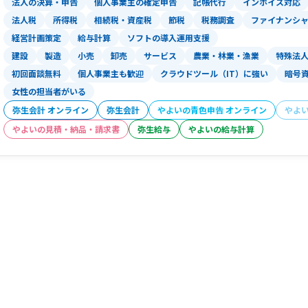
法人の決算・申告
個人事業主の確定申告
記帳代行
インボイス対応
法人税
所得税
相続税・資産税
節税
税務調査
ファイナンシ
経営計画策定
給与計算
ソフトの導入運用支援
建設
製造
小売
卸売
サービス
農業・林業・漁業
特殊法
初回面談無料
個人事業主も歓迎
クラウドツール（IT）に強い
暗号
女性の担当者がいる
弥生会計 オンライン
弥生会計
やよいの青色申告 オンライン
やよ
やよいの見積・納品・請求書
弥生給与
やよいの給与計算