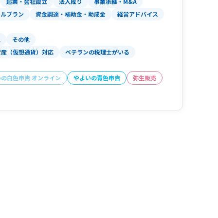
起業・会社設立
法人成り
事業承継・M&A
ャルプラン
資金調達・補助金・助成金
経営アドバイス
人
その他
資産（仮想通貨）対応
ベテランの税理士がいる
いの白色申告 オンライン
やよいの青色申告
弥生販売