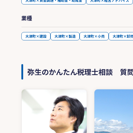
大津町×資金調達・補助金・助成金
大津町×経営アドバイス
業種
大津町×建設
大津町×製造
大津町×小売
大津町×卸
弥生のかんたん税理士相談 質