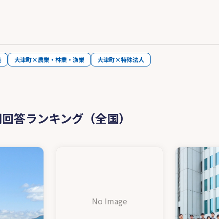
売
大津町×農業・林業・漁業
大津町×特殊法人
問回答ランキング（全国）
No Image