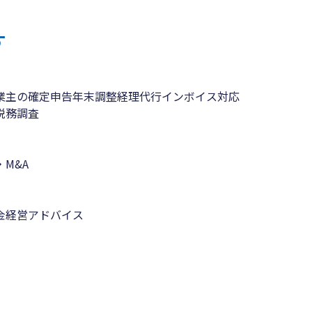
す
業主の確定申告
年末調整
経理代行
インボイス対応
税務調査
M&A
金
経営アドバイス