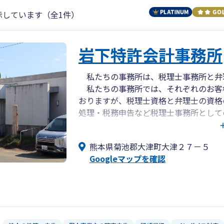
示しています（全1件）
岩下特許会計事務所
私たちの事務所は、税理士事務所と弁
私たちの事務所では、それぞれのお客
おりますが、税理士資格と弁理士の資格
処理・税務申告など税理士事務所として
所としての業務をワンストップで提供す
特に中小企業では、社内に知的財産部
熊本県菊池郡大津町大津２７－５
を、経営資源として戦略的に活用する体
Googleマップを確認
いかと思いますが、弊事務所では、財務
ビスを提供することが可能なため、弊事務
て活用して頂ければ、財務戦略と知財戦
ことが可能になります。