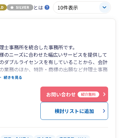
とは
理士事務所を統合した事務所です。
様のニーズに合わせた幅広いサービスを提供して
のダブルライセンスを有していることから、会計
の業務のほか、特許・商標の出願など弁理士事務
ることができます。
続きを見る
門が無いため、企業内にストックされた知的財産
制が充分に整備されていない場合が多いのではな
お問い合わせ
紹介無料
会計データを機軸に知的財産戦略を統合したサー
所を中小企業の“財務部門”及び“知財部門”とし
検討リストに追加
略を統合した、知財・財務ガバメントを活用する