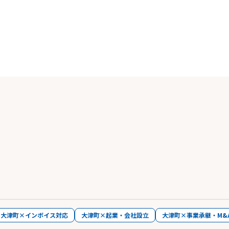
大津町×インボイス対応
大津町×起業・会社設立
大津町×事業承継・M&