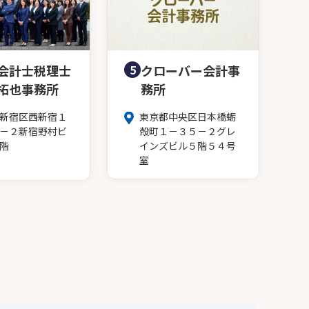
会計士税理士
5
クローバー会計事
拓也事務所
務所
新宿区西新宿１
東京都中央区日本橋蛎
－２新宿野村ビ
殻町１－３５－２グレ
階
インズビル５階５４号
室