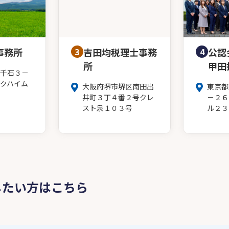
事務所
3
吉田均税理士事務
4
公認
所
甲田
千石３－
クハイム
大阪府堺市堺区南田出
東京都
井町３丁４番２号クレ
－２６
スト泉１０３号
ル２３
したい方はこちら