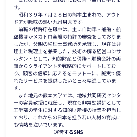
す。
昭和３９年７月２８日の熊本生まれで、アウト
ドアが趣味の熱い九州男児です。
前職の特許庁在職中は、主に自動車・船舶・航
空機ほかメカトロ全般の特許の審査をしておりま
したが、父親の税理士事務所を承継し、現在は弁
理士と税理士を兼業した，技術の解る経営コンサ
ルタントとして，知的財産と税務・財務会計の両
面からクライアントを戦略的にサポートしてお
り、顧客の信頼に応えるをモットーに、誠実で優
れたサービスを提供したいと日々精進していま
す。
また地元の熊本大学では、地域共同研究センタ
ーの客員教授に就任し、現在も非常勤講師として
工学部の学生に対する知的財産権の授業を担当し
ており、これからの日本を担う若い人材の育成に
も情熱を注いでいます。
運営するSNS