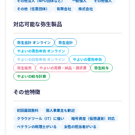
その他法人（NPO団体など）
一般個人
その他個人
その他（任意団体）
有限会社
株式会社
対応可能な弥生製品
弥生会計 オンライン
弥生会計
やよいの青色申告 オンライン
やよいの白色申告 オンライン
やよいの青色申告
弥生販売
やよいの見積・納品・請求書
弥生給与
やよいの給与計算
その他特徴
初回面談無料
個人事業主も歓迎
クラウドツール（IT）に強い
暗号資産（仮想通貨）対応
ベテランの税理士がいる
女性の担当者がいる