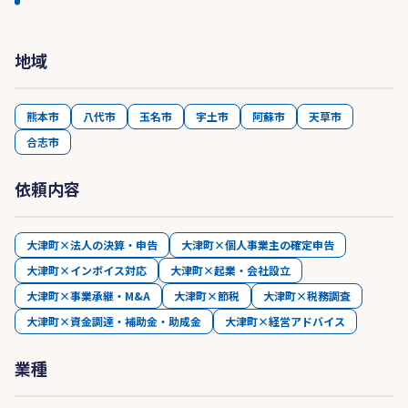
地域
熊本市
八代市
玉名市
宇土市
阿蘇市
天草市
合志市
依頼内容
大津町×法人の決算・申告
大津町×個人事業主の確定申告
大津町×インボイス対応
大津町×起業・会社設立
大津町×事業承継・M&A
大津町×節税
大津町×税務調査
大津町×資金調達・補助金・助成金
大津町×経営アドバイス
業種