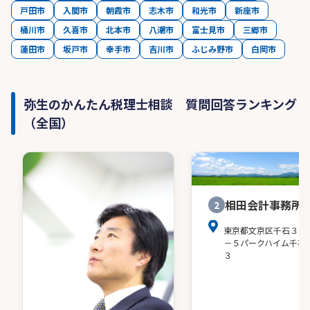
戸田市
入間市
朝霞市
志木市
和光市
新座市
桶川市
久喜市
北本市
八潮市
富士見市
三郷市
蓮田市
坂戸市
幸手市
吉川市
ふじみ野市
白岡市
弥生のかんたん税理士相談 質問回答ランキング
（全国）
相田会計事務所
2
東京都文京区千石３－
－５パークハイム千石
３