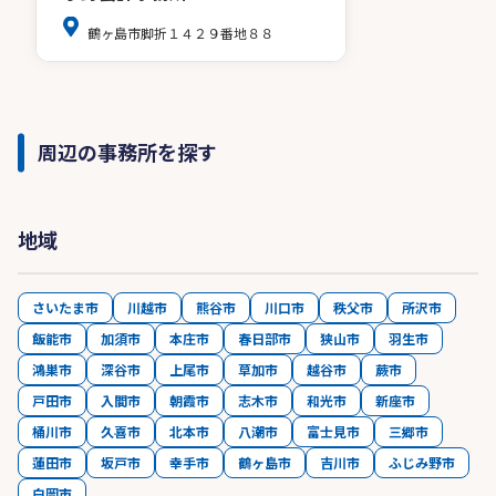
鶴ヶ島市脚折１４２９番地８８
周辺の事務所を探す
地域
さいたま市
川越市
熊谷市
川口市
秩父市
所沢市
飯能市
加須市
本庄市
春日部市
狭山市
羽生市
鴻巣市
深谷市
上尾市
草加市
越谷市
蕨市
戸田市
入間市
朝霞市
志木市
和光市
新座市
桶川市
久喜市
北本市
八潮市
富士見市
三郷市
蓮田市
坂戸市
幸手市
鶴ヶ島市
吉川市
ふじみ野市
白岡市