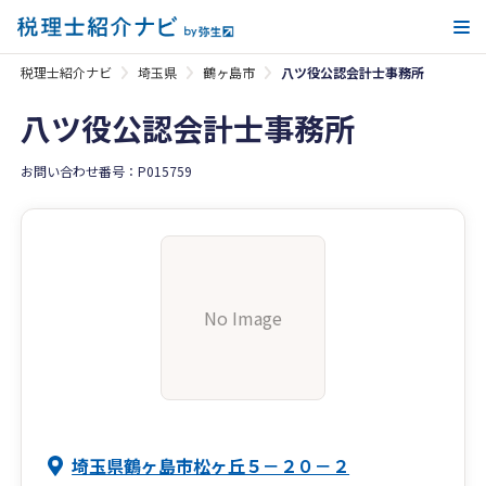
メ
税理士紹介ナビ
埼玉県
鶴ヶ島市
八ツ役公認会計士事務所
八ツ役公認会計士事務所
お問い合わせ番号：P015759
No Image
埼玉県鶴ヶ島市松ヶ丘５－２０－２