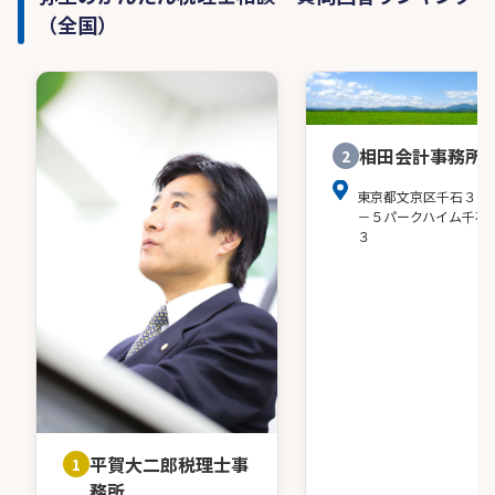
（全国）
相田会計事務所
2
東京都文京区千石３－
－５パークハイム千石
３
平賀大二郎税理士事
1
務所