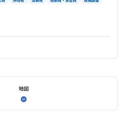
人税
所得税
消費税
相続税・資産税
税務調査
地図