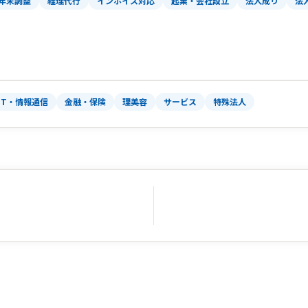
年末調整
経理代行
インボイス対応
起業・会社設立
法人成り
法
IT・情報通信
金融・保険
理美容
サービス
特殊法人