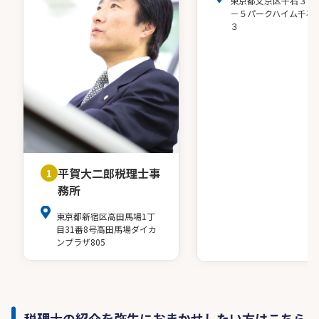
東京都文京区千石３－
－５パークハイム千石
３
平賀大二郎税理士事
1
務所
東京都新宿区高田馬場1丁
目31番8号高田馬場ダイカ
ンプラザ805
税理士の紹介を弥生におまかせしたい方はこちら