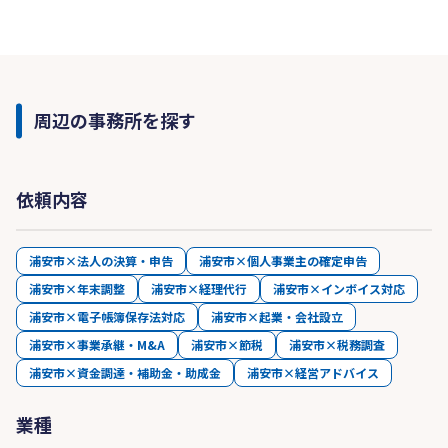
周辺の事務所を探す
依頼内容
浦安市×法人の決算・申告
浦安市×個人事業主の確定申告
浦安市×年末調整
浦安市×経理代行
浦安市×インボイス対応
浦安市×電子帳簿保存法対応
浦安市×起業・会社設立
浦安市×事業承継・M&A
浦安市×節税
浦安市×税務調査
浦安市×資金調達・補助金・助成金
浦安市×経営アドバイス
業種