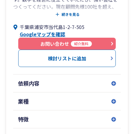
つくってください。現在顧問先様100社を超え、
多くの信頼をいただいております。全国どこでも
続きを見る
WEB会議等でお打ち合わせはできます。利益計
千葉県浦安市当代島1-2-7-505
画、経営計画の策定もお手伝いしております。利
Googleマップを確認
益を出し、強い会社を目指す前向きな経営者様の
お手伝いをさせていただきたいです。ご連絡をお
お問い合わせ
紹介無料
待ちしております。
検討リストに追加
依頼内容
業種
特徴