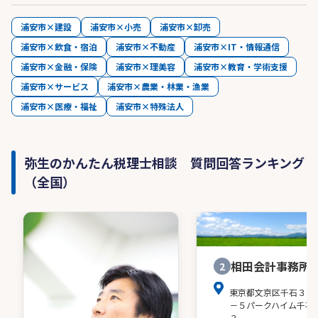
浦安市×建設
浦安市×小売
浦安市×卸売
浦安市×飲食・宿泊
浦安市×不動産
浦安市×IT・情報通信
浦安市×金融・保険
浦安市×理美容
浦安市×教育・学術支援
浦安市×サービス
浦安市×農業・林業・漁業
浦安市×医療・福祉
浦安市×特殊法人
弥生のかんたん税理士相談 質問回答ランキング
（全国）
相田会計事務所
2
東京都文京区千石３－
－５パークハイム千石
３