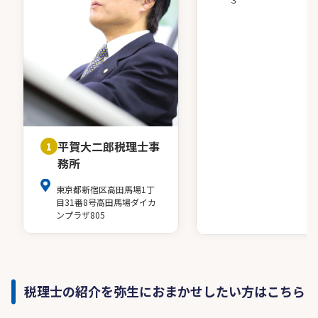
平賀大二郎税理士事
1
務所
東京都新宿区高田馬場1丁
目31番8号高田馬場ダイカ
ンプラザ805
税理士の紹介を弥生におまかせしたい方はこちら