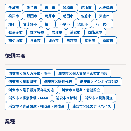
千葉市
銚子市
市川市
船橋市
館山市
木更津市
松戸市
野田市
茂原市
成田市
佐倉市
東金市
旭市
習志野市
柏市
市原市
流山市
八千代市
我孫子市
鎌ケ谷市
君津市
浦安市
四街道市
袖ケ浦市
八街市
印西市
白井市
富里市
香取市
依頼内容
浦安市×法人の決算・申告
浦安市×個人事業主の確定申告
浦安市×年末調整
浦安市×経理代行
浦安市×インボイス対応
浦安市×電子帳簿保存法対応
浦安市×起業・会社設立
浦安市×事業承継・M&A
浦安市×節税
浦安市×税務調査
浦安市×資金調達・補助金・助成金
浦安市×経営アドバイス
業種