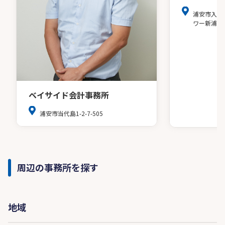
浦安市入船
ワー新浦安
ベイサイド会計事務所
浦安市当代島1-2-7-505
周辺の事務所を探す
地域