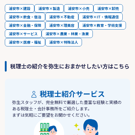
浦安市×建設
浦安市×製造
浦安市×小売
浦安市×卸売
浦安市×飲食・宿泊
浦安市×不動産
浦安市×IT・情報通信
浦安市×金融・保険
浦安市×理美容
浦安市×教育・学術支援
浦安市×サービス
浦安市×農業・林業・漁業
浦安市×医療・福祉
浦安市×特殊法人
税理士の紹介を弥生におまかせしたい方はこちら
税理士紹介サービス
弥生スタッフが、完全無料で厳選した豊富な経験と実績の
ある税理士・会計事務所をご紹介します。
まずは気軽にご要望をお聞かせください。