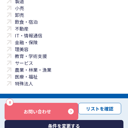
製造
小売
卸売
飲食・宿泊
不動産
IT・情報通信
金融・保険
理美容
教育・学術支援
サービス
農業・林業・漁業
医療・福祉
特殊法人
0
サイトマップ
プライバシーポリシー
免責事項
サービス利用規約
リストを確認
お問い合わせ
商標について
反社会勢力に対する基本方針
お問い合わせ
Copyright © Yayoi Co., Ltd. All rights reserved.
条件を変更する