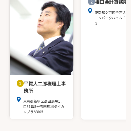
相田会計事務所
2
東京都文京区千石３－
－５パークハイム千石
３
平賀大二郎税理士事
1
務所
東京都新宿区高田馬場1丁
目31番8号高田馬場ダイカ
ンプラザ805