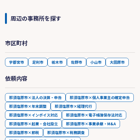
周辺の事務所を探す
市区町村
宇都宮市
足利市
栃木市
佐野市
小山市
大田原市
依頼内容
那須塩原市×法人の決算・申告
那須塩原市×個人事業主の確定申告
那須塩原市×年末調整
那須塩原市×経理代行
那須塩原市×インボイス対応
那須塩原市×電子帳簿保存法対応
那須塩原市×起業・会社設立
那須塩原市×事業承継・M&A
那須塩原市×節税
那須塩原市×税務調査