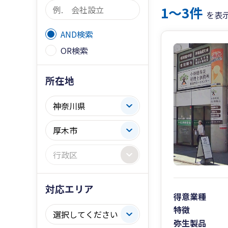
1〜3件
を表
AND検索
OR検索
所在地
対応エリア
得意業種
特徴
弥生製品