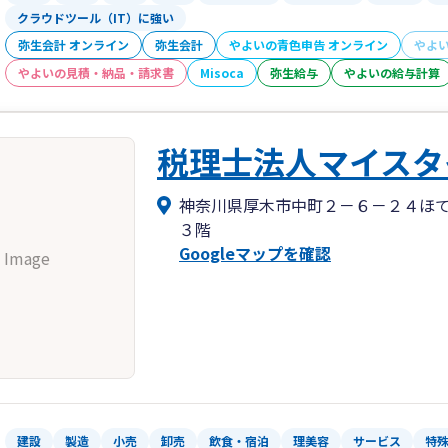
クラウドツール（IT）に強い
弥生会計 オンライン
弥生会計
やよいの青色申告 オンライン
やよ
やよいの見積・納品・請求書
Misoca
弥生給与
やよいの給与計算
税理士法人マイスタ
神奈川県厚木市中町２－６－２４ほ
３階
Googleマップを確認
 Image
建設
製造
小売
卸売
飲食・宿泊
理美容
サービス
特