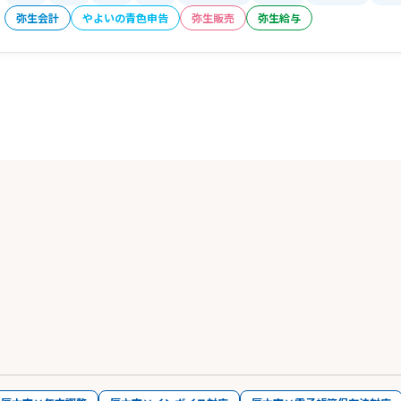
弥生会計
やよいの青色申告
弥生販売
弥生給与