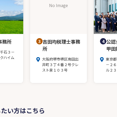
No Image
事務所
3
吉田均税理士事務
4
公認
所
甲田
千石３－
クハイム
大阪府堺市堺区南田出
東京都
井町３丁４番２号クレ
－２６
スト泉１０３号
ル２３
したい方はこちら