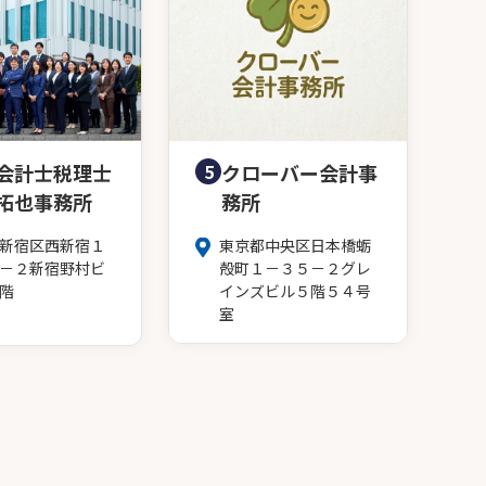
会計士税理士
5
クローバー会計事
拓也事務所
務所
新宿区西新宿１
東京都中央区日本橋蛎
－２新宿野村ビ
殻町１－３５－２グレ
階
インズビル５階５４号
室