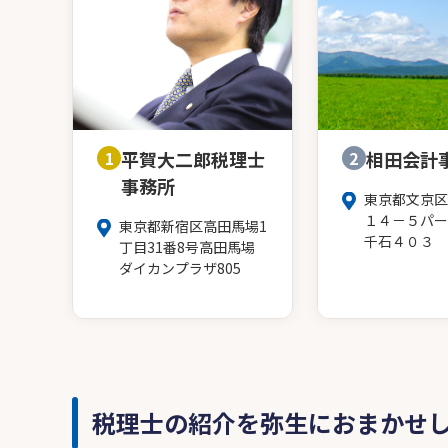
1
平賀大二郎税理士
2
相田会計
事務所
東京都文京区
１４－５パー
東京都新宿区高田馬場1
千石４０３
丁目31番8号高田馬場
ダイカンプラザ805
税理士の紹介を弥生におまかせ