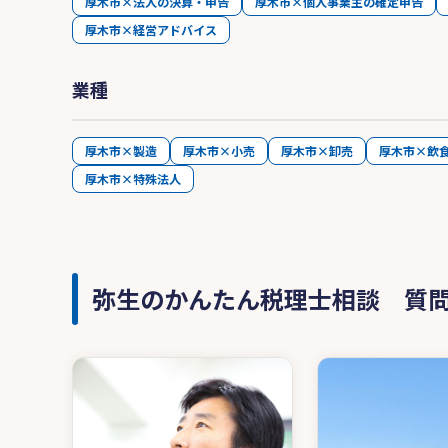
厚木市×法人の決算・申告
厚木市×個人事業主の確定申告
厚木市×経営アドバイス
業種
厚木市×製造
厚木市×小売
厚木市×卸売
厚木市×飲
厚木市×特殊法人
弥生のかんたん税理士相談 質