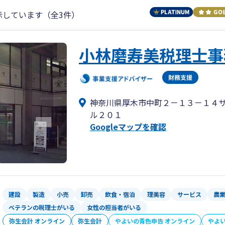
示しています（全3件）
小林磨寿美税理士事
神奈川県厚木市中町２－１３－１４
ル２０１
Googleマップを確認
建設
製造
小売
卸売
飲食・宿泊
理美容
サービス
農
ベテランの税理士がいる
女性の担当者がいる
弥生会計 オンライン
弥生会計
やよいの青色申告 オンライン
やよ