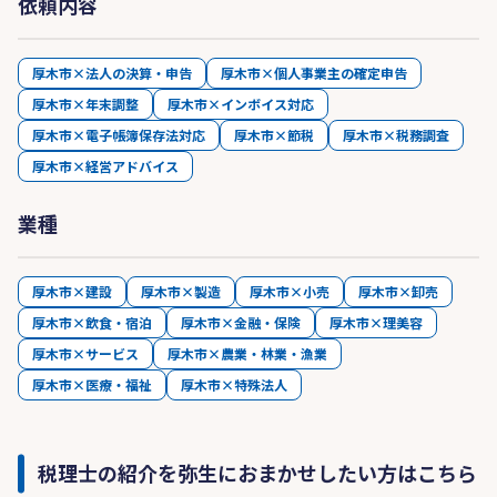
依頼内容
厚木市×法人の決算・申告
厚木市×個人事業主の確定申告
厚木市×年末調整
厚木市×インボイス対応
厚木市×電子帳簿保存法対応
厚木市×節税
厚木市×税務調査
厚木市×経営アドバイス
業種
厚木市×建設
厚木市×製造
厚木市×小売
厚木市×卸売
厚木市×飲食・宿泊
厚木市×金融・保険
厚木市×理美容
厚木市×サービス
厚木市×農業・林業・漁業
厚木市×医療・福祉
厚木市×特殊法人
税理士の紹介を弥生におまかせしたい方はこちら