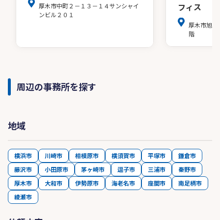
フィス
厚木市中町２－１３－１４サンシャイ
ンビル２０１
厚木市旭町
階
周辺の事務所を探す
地域
横浜市
川崎市
相模原市
横須賀市
平塚市
鎌倉市
藤沢市
小田原市
茅ヶ崎市
逗子市
三浦市
秦野市
厚木市
大和市
伊勢原市
海老名市
座間市
南足柄市
綾瀬市