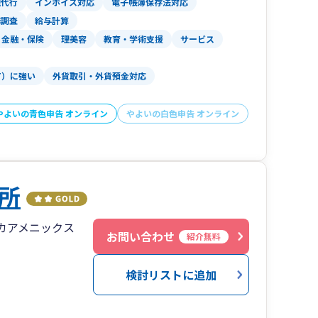
理代行
インボイス対応
電子帳簿保存法対応
なども経験がございます。
務調査
給与計算
ん。軽装が多いですので、あらかじめご了承くだ
金融・保険
理美容
教育・学術支援
サービス
T）に強い
外貨取引・外貨預金対応
やよいの青色申告 オンライン
やよいの白色申告 オンライン
所
オカアメニックス
お問い合わせ
紹介無料
検討リストに追加