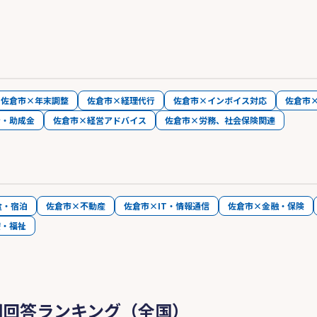
佐倉市×年末調整
佐倉市×経理代行
佐倉市×インボイス対応
佐倉市
金・助成金
佐倉市×経営アドバイス
佐倉市×労務、社会保険関連
食・宿泊
佐倉市×不動産
佐倉市×IT・情報通信
佐倉市×金融・保険
療・福祉
問回答ランキング（全国）