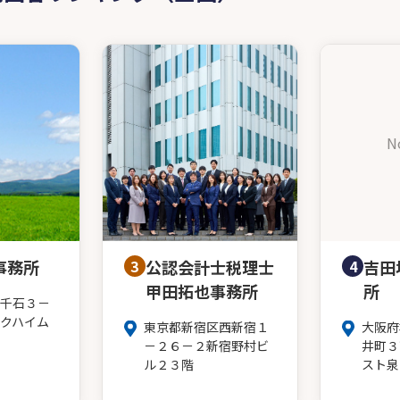
N
事務所
3
公認会計士税理士
4
吉田
甲田拓也事務所
所
千石３－
クハイム
東京都新宿区西新宿１
大阪府
－２６－２新宿野村ビ
井町３
ル２３階
スト泉