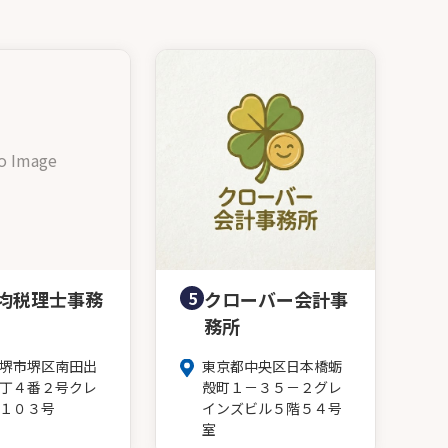
o Image
均税理士事務
5
クローバー会計事
務所
堺市堺区南田出
東京都中央区日本橋蛎
丁４番２号クレ
殻町１－３５－２グレ
１０３号
インズビル５階５４号
室