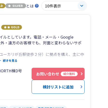
とは
ルとしています。電話・メール・Google
葉県外・遠方のお客様でも、対面と変わらないサポ
ユーカリが丘駅徒歩２分）に拠点を構え、主に中
サービスを提供しております（認定経営革新等支
続きを見る
 NORTH棟D号
事務所・税理士法人で15年以上、総合建設会社の
お問い合わせ
紹介無料
業界も長いので安心してお任せください。
だきますので、担当者の入れ替わりもございませ
検討リストに追加
ます。
、Google Meetでのオンライン面談と、ご都
のやり取りはメール・電話・郵送で完結します。
関係書類の作成はもちろん、建設業をはじめとし