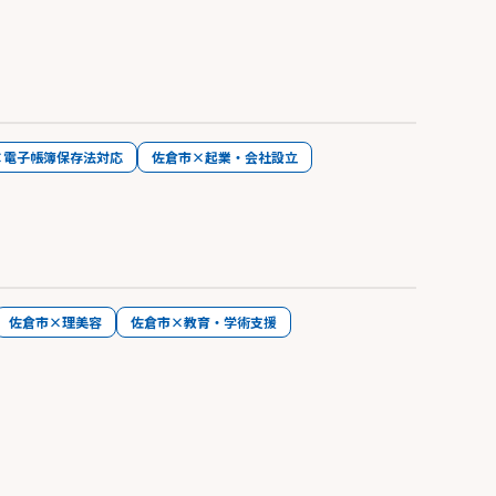
×電子帳簿保存法対応
佐倉市×起業・会社設立
佐倉市×理美容
佐倉市×教育・学術支援