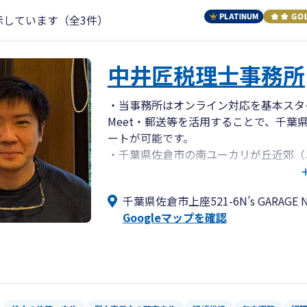
示しています（全3件）
中井匠税理士事務所
・当事務所はオンライン対応を基本スタイ
Meet・郵送等を活用することで、千
ートが可能です。
・千葉県佐倉市の南ユーカリが丘近郊（
小企業の方、個人事業主の方に特化した
援機関）。
千葉県佐倉市上座521-6N’s GARAGE
・証券会社に3年ほど勤務した後、会計
Googleマップを確認
経理責任者として約5年の勤務と、この
・税理士である私自身が担当させていた
ん。税務調査の立会いも私が対応いたし
・ご来所での対面、近隣のお客様へのご訪問
合に合わせてお選びいただけます。日々
・行政書士事務所も運営しており、相続