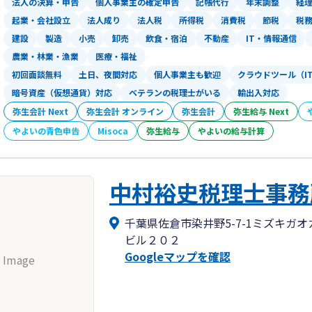
法人の決算・申告
個人事業主の確定申告
記帳代行
年末調整
経
た各種許可取得申請、経営状況分析申請
起業・会社設立
法人成り
法人税
所得税
消費税
節税
税
・ご訪問時はスーツをあまり着用しませ
建設
製造
小売
卸売
飲食・宿泊
不動産
IT・情報通信
さい。
農業・林業・漁業
医療・福祉
初回面談無料
土日、夜間対応
個人事業主も歓迎
クラウドツール（I
暗号資産（仮想通貨）対応
ベテランの税理士がいる
輸出入対応
弥生会計 Next
弥生会計 オンライン
弥生会計
弥生給与 Next
やよいの青色申告
Misoca
弥生給与
やよいの給与計算
中村裕史税理士事務
千葉県佐倉市染井野5-7-1ミズキガ
ビル２０２
Googleマップを確認
 Image