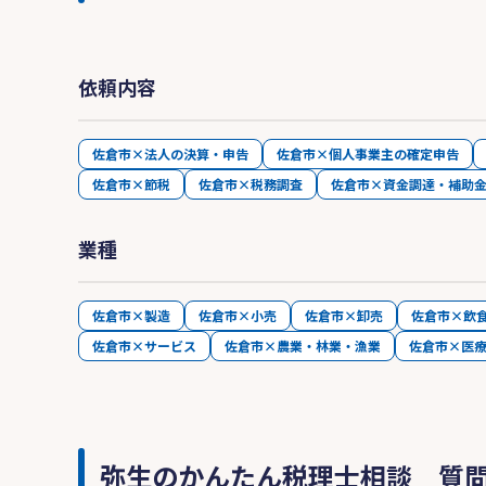
依頼内容
佐倉市×法人の決算・申告
佐倉市×個人事業主の確定申告
佐倉市×節税
佐倉市×税務調査
佐倉市×資金調達・補助
業種
佐倉市×製造
佐倉市×小売
佐倉市×卸売
佐倉市×飲
佐倉市×サービス
佐倉市×農業・林業・漁業
佐倉市×医
弥生のかんたん税理士相談 質