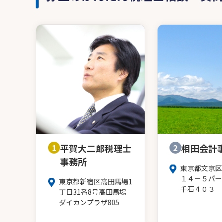
1
平賀大二郎税理士
2
相田会計
事務所
東京都文京区
１４－５パー
東京都新宿区高田馬場1
千石４０３
丁目31番8号高田馬場
ダイカンプラザ805