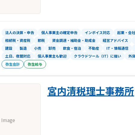
法人の決算・申告
個人事業主の確定申告
インボイス対応
起業・会
相続税・資産税
節税
資金調達・補助金・助成金
経営アドバイス
建設
製造
小売
卸売
飲食・宿泊
不動産
IT・情報通信
土日、夜間対応
個人事業主も歓迎
クラウドツール（IT）に強い
外
弥生会計
弥生給与
宮内清税理士事務所
 Image