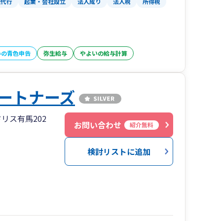
理代行
起業・会社設立
法人成り
法人税
所得税
いの青色申告
弥生給与
やよいの給与計算
ートナーズ
リス有馬202
お問い合わせ
紹介無料
検討リストに追加