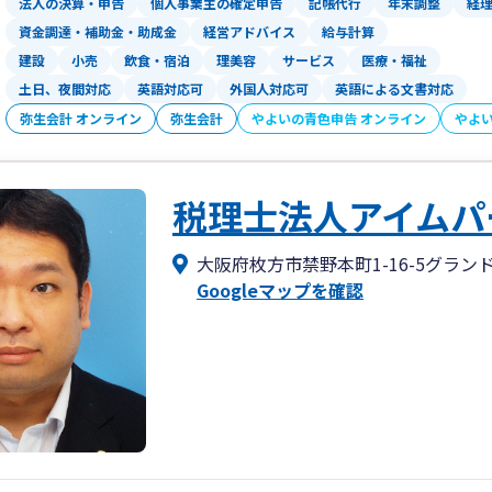
法人の決算・申告
個人事業主の確定申告
記帳代行
年末調整
経
資金調達・補助金・助成金
経営アドバイス
給与計算
建設
小売
飲食・宿泊
理美容
サービス
医療・福祉
土日、夜間対応
英語対応可
外国人対応可
英語による文書対応
弥生会計 オンライン
弥生会計
やよいの青色申告 オンライン
やよ
税理士法人アイムパ
大阪府枚方市禁野本町1-16-5グランド
Googleマップを確認