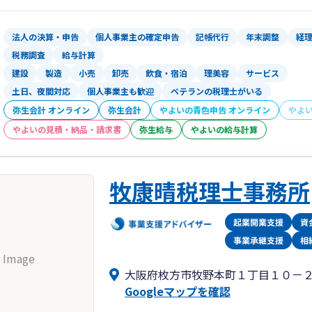
法人の決算・申告
個人事業主の確定申告
記帳代行
年末調整
経
税務調査
給与計算
建設
製造
小売
卸売
飲食・宿泊
理美容
サービス
土日、夜間対応
個人事業主も歓迎
ベテランの税理士がいる
弥生会計 オンライン
弥生会計
やよいの青色申告 オンライン
やよ
やよいの見積・納品・請求書
弥生給与
やよいの給与計算
牧康晴税理士事務所
 Image
大阪府枚方市牧野本町１丁目１０－
Googleマップを確認