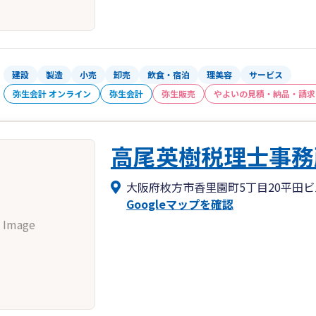
建設
製造
小売
卸売
飲食・宿泊
理美容
サービス
弥生会計 オンライン
弥生会計
弥生販売
やよいの見積・納品・請求
高尾英樹税理士事務
大阪府枚方市香里園町5丁目20平田ビ
Googleマップを確認
 Image