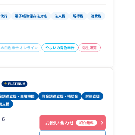
理代行
電子帳簿保存法対応
法人税
所得税
消費税
いの白色申告 オンライン
やよいの青色申告
弥生販売
２６
お問い合わせ
紹介無料