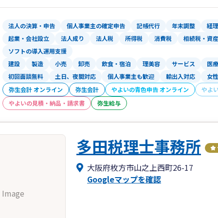
法人の決算・申告
個人事業主の確定申告
記帳代行
年末調整
経
起業・会社設立
法人成り
法人税
所得税
消費税
相続税・資
ソフトの導入運用支援
建設
製造
小売
卸売
飲食・宿泊
理美容
サービス
医
初回面談無料
土日、夜間対応
個人事業主も歓迎
輸出入対応
女
弥生会計 オンライン
弥生会計
やよいの青色申告 オンライン
やよ
やよいの見積・納品・請求書
弥生給与
多田税理士事務所
大阪府枚方市山之上西町26-17
Googleマップを確認
 Image