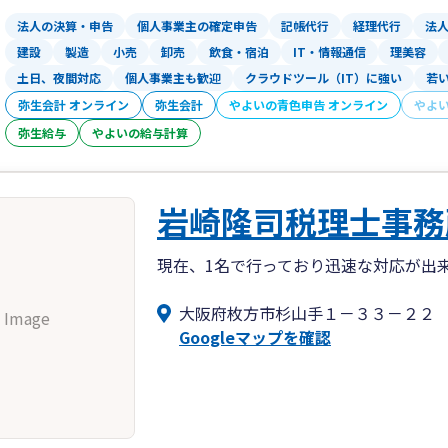
法人の決算・申告
個人事業主の確定申告
記帳代行
経理代行
法
建設
製造
小売
卸売
飲食・宿泊
IT・情報通信
理美容
土日、夜間対応
個人事業主も歓迎
クラウドツール（IT）に強い
若
弥生会計 オンライン
弥生会計
やよいの青色申告 オンライン
やよ
弥生給与
やよいの給与計算
岩崎隆司税理士事務
現在、1名で行っており迅速な対応が出
大阪府枚方市杉山手１－３３－２２
 Image
Googleマップを確認