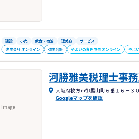
建設
小売
飲食・宿泊
理美容
サービス
弥生会計 オンライン
弥生会計
やよいの青色申告 オンライン
やよ
河勝雅美税理士事務
大阪府枚方市御殿山町６番１６－３
Googleマップを確認
 Image