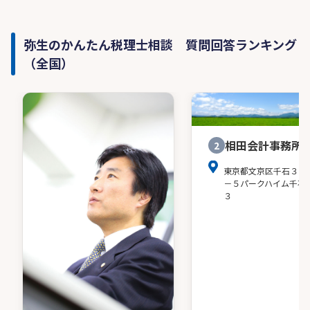
弥生のかんたん税理士相談 質問回答ランキング
（全国）
相田会計事務所
2
東京都文京区千石３－
－５パークハイム千石
３