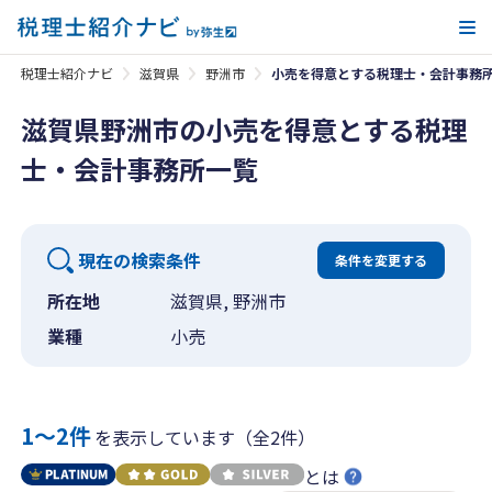
メ
税理士紹介ナビ
滋賀県
野洲市
小売を得意とする税理士・会計事務
滋賀県野洲市の小売を得意とする税理
士・会計事務所一覧
現在の検索条件
条件を変更する
所在地
滋賀県, 野洲市
業種
小売
1〜2件
を表示しています（全2件）
とは