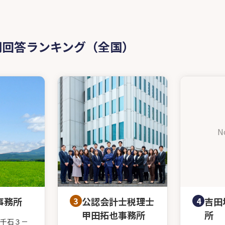
問回答ランキング（全国）
N
事務所
3
公認会計士税理士
4
吉田
甲田拓也事務所
所
千石３－