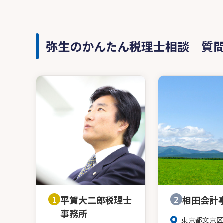
弥生のかんたん税理士相談 質
1
平賀大二郎税理士
2
相田会計
事務所
東京都文京区