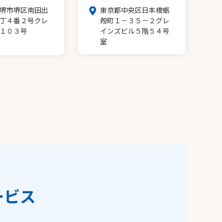
堺市堺区南田出
東京都中央区日本橋蛎
丁４番２号クレ
殻町１－３５－２グレ
１０３号
インズビル５階５４号
室
ービス