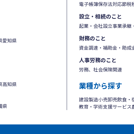
電子帳簿保存法対応
節税
設立・相続のこと
起業・会社設立
事業承継・
財務のこと
県
愛知県
資金調達・補助金・助成
人事労務のこと
労務、社会保険関連
業種から探す
県
高知県
建設
製造
小売
卸売
飲食・
縄県
教育・学術支援
サービス