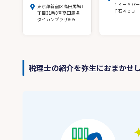
１４－５パー
東京都新宿区高田馬場1
千石４０３
丁目31番8号高田馬場
ダイカンプラザ805
税理士の紹介を弥生におまかせ