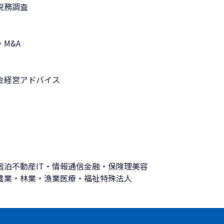
税務調査
M&A
金
経営アドバイス
宿泊
不動産
IT・情報通信
金融・保険
理美容
農業・林業・漁業
医療・福祉
特殊法人