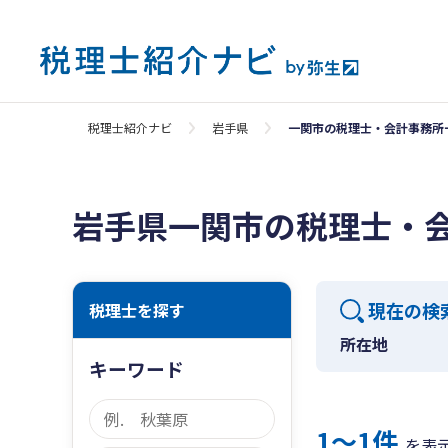
税理士紹介ナビ
岩手県
一関市の税理士・会計事務所
岩手県一関市の税理士・
現在の検
税理士を探す
所在地
キーワード
1〜1件
を表