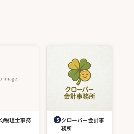
o Image
均税理士事務
5
クローバー会計事
務所