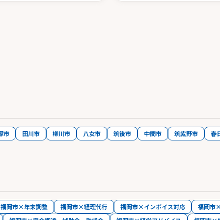
塚市
田川市
柳川市
八女市
筑後市
中間市
筑紫野市
春
福岡市×年末調整
福岡市×経理代行
福岡市×インボイス対応
福岡市