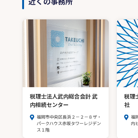
近くの事務所
税理士法人武内総合会計 武
税理
内相続センター
社
福岡市中央区長浜２－２－８ザ・
福
パークハウス赤坂タワーレジデン
内
ス１階