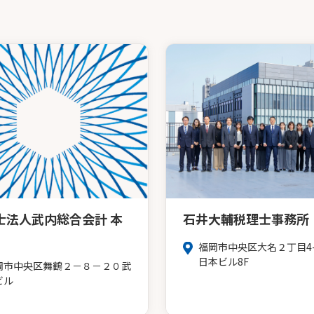
士法人武内総合会計 本
石井大輔税理士事務所
福岡市中央区大名２丁目4-
日本ビル8F
岡市中央区舞鶴２－８－２０武
ビル