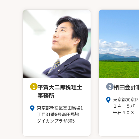
1
平賀大二郎税理士
2
相田会計
事務所
東京都文京区
１４－５パー
東京都新宿区高田馬場1
千石４０３
丁目31番8号高田馬場
ダイカンプラザ805