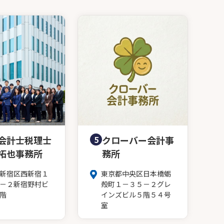
会計士税理士
5
クローバー会計事
拓也事務所
務所
新宿区西新宿１
東京都中央区日本橋蛎
－２新宿野村ビ
殻町１－３５－２グレ
階
インズビル５階５４号
室