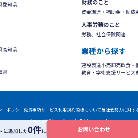
財務のこと
県
愛知県
資金調達・補助金・助成
人事労務のこと
労務、社会保険関連
業種から探す
県
高知県
建設
製造
小売
卸売
飲食・
縄県
教育・学術支援
サービス
シーポリシー
免責事項
サービス利用規約
商標について
反社会勢力に対す
Copyright © Yayoi Co., Ltd. All rights reserved.
0件
お問い合わせ
トに追加した
に