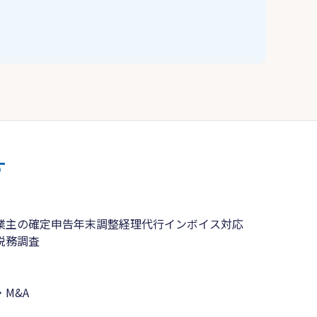
す
業主の確定申告
年末調整
経理代行
インボイス対応
税務調査
M&A