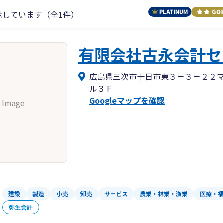
示しています（全1件）
有限会社古永会計セ
広島県三次市十日市東３－３－２２
ル３Ｆ
Googleマップを確認
 Image
建設
製造
小売
卸売
サービス
農業・林業・漁業
医療・
弥生会計