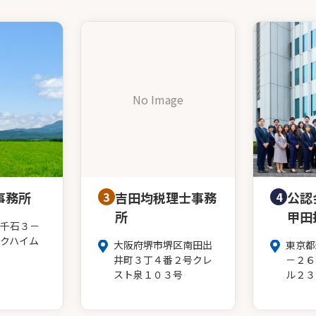
No Image
事務所
3
吉田均税理士事務
4
公認
所
甲田
千石３－
クハイム
大阪府堺市堺区南田出
東京都
井町３丁４番２号クレ
－２６
スト泉１０３号
ル２３