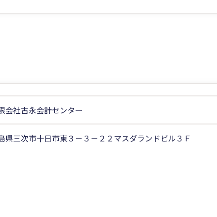
限会社古永会計センター
島県三次市十日市東３－３－２２マスダランドビル３Ｆ