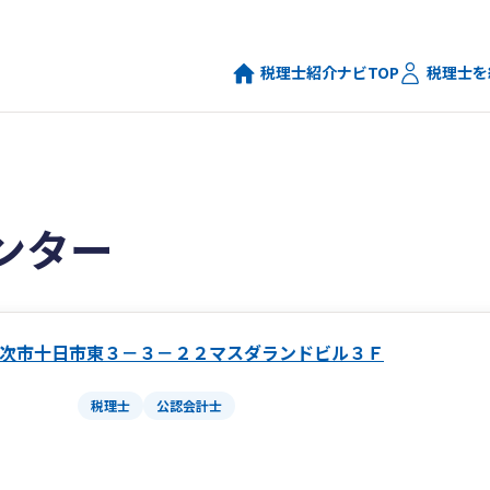
税理士紹介ナビTOP
税理士を
ンター
次市十日市東３－３－２２マスダランドビル３Ｆ
税理士
公認会計士