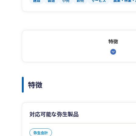
建設
製造
小売
卸売
サービス
農業・林業・
特徴
特徴
対応可能な弥生製品
弥生会計