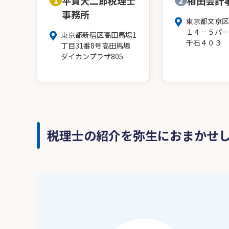
1
平賀大二郎税理士
2
相田会計
事務所
東京都文京区
１４－５パー
東京都新宿区高田馬場1
千石４０３
丁目31番8号高田馬場
ダイカンプラザ805
税理士の紹介を弥生におまかせ