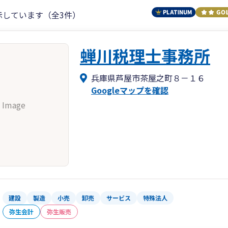
示しています（全3件）
蝉川税理士事務所
兵庫県芦屋市茶屋之町８－１６
Googleマップを確認
 Image
建設
製造
小売
卸売
サービス
特殊法人
弥生会計
弥生販売