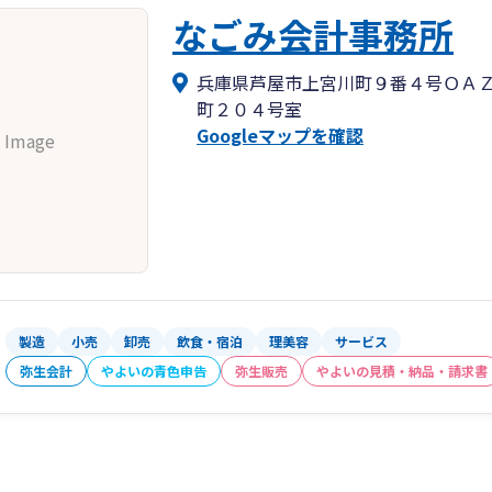
なごみ会計事務所
兵庫県芦屋市上宮川町９番４号ＯＡ
町２０４号室
Googleマップを確認
 Image
製造
小売
卸売
飲食・宿泊
理美容
サービス
弥生会計
やよいの青色申告
弥生販売
やよいの見積・納品・請求書