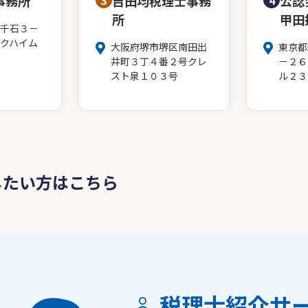
事務所
3
吉田均税理士事務
4
公認
所
甲田
千石３－
クハイム
大阪府堺市堺区南田出
東京都
井町３丁４番２号クレ
－２６
スト泉１０３号
ル２３
したい方はこちら
税理士紹介サ