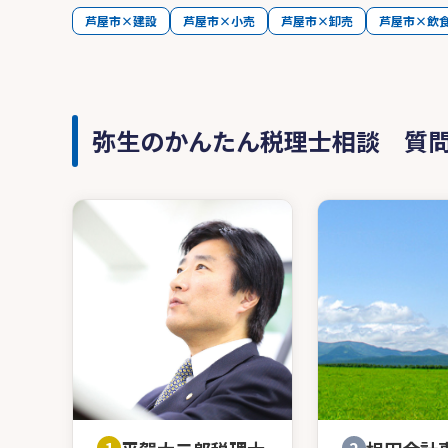
芦屋市×建設
芦屋市×小売
芦屋市×卸売
芦屋市×飲
弥生のかんたん税理士相談 質