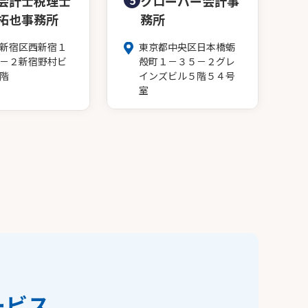
会計士税理士
5
クローバー会計事
拓也事務所
務所
新宿区西新宿１
東京都中央区日本橋蛎
－２新宿野村ビ
殻町１－３５－２グレ
階
インズビル５階５４号
室
ービス