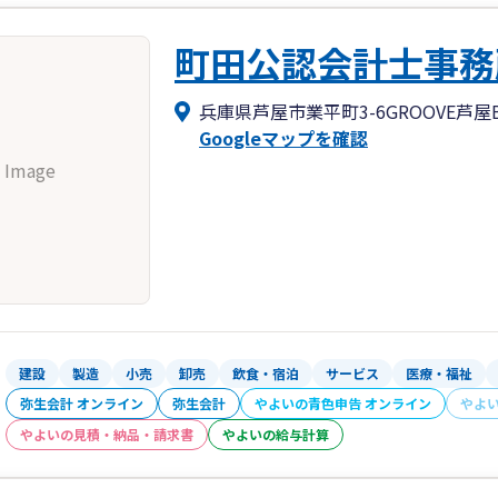
町田公認会計士事務
兵庫県芦屋市業平町3-6GROOVE芦屋BL
Googleマップを確認
 Image
建設
製造
小売
卸売
飲食・宿泊
サービス
医療・福祉
弥生会計 オンライン
弥生会計
やよいの青色申告 オンライン
やよ
やよいの見積・納品・請求書
やよいの給与計算