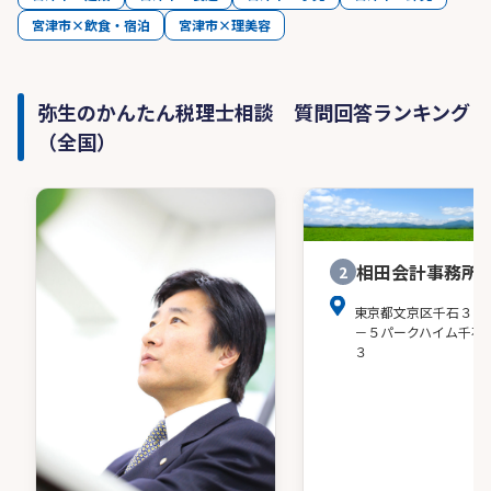
宮津市×飲食・宿泊
宮津市×理美容
弥生のかんたん税理士相談 質問回答ランキング
（全国）
相田会計事務所
2
東京都文京区千石３－
－５パークハイム千石
３