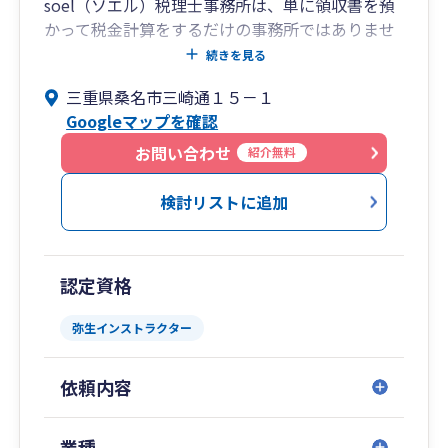
soel（ソエル）税理士事務所は、単に領収書を預
い・・・」なんて思わないでください。毎月発行
かって税金計算をするだけの事務所ではありませ
する「事務所通信」では、「税務」「労務」「経
ん。私たちの使命は、複雑な会計をわかりやすく
続きを見る
営」「IT」に関する旬な話題をご紹介しておりま
紐解き、経営者様が目指す未来に向かって着実に
す。特に「税務」に関しては、社長様の会社に当
三重県桑名市三崎通１５－１
前進できるようサポートすることです。
てはめながら、社長様の質問を引出し、わかるま
Googleマップを確認
で説明させていただきます。コロナ禍において
「会社は、そこで働いてくれる社員と家族を幸せ
お問い合わせ
も、情報提供のスピードと丁寧な対応に、多くの
紹介無料
にするためにある」という理念のもと、どんぶり
顧問先様にご満足していただいております。
勘定から脱却し、次の一手に投資できる「強い財
検討リストに追加
務体質」へ導きます。
⑥【若いため長く関与できます】
税理士業界は平均年齢が60歳超という高齢化が進
【こんな若手経営者・後継者様に選ばれていま
んでおり、40代の私は若い税理士にあたります
認定資格
す】
起業したての方、2代目・3代目の後継者の方とも
長いお付き合いが可能です。
弥生インストラクター
親の会社を継いだが、これまでの古いやり方や価
値観に違和感がある
依頼内容
税理士が過去の数字の指摘ばかりで、経営の相談
やアドバイスがほとんどない
業種