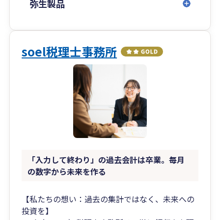
合理化」によるコスト削減やお客様の状況に合っ
弥生製品
た「節税方法をご提案」いたします。
④【「月次経営分析」と「経営計画」で社長の夢
の実現をお手伝いします】
soel税理士事務所
会社が存続するには「キャッシュ」が必要です。
数字が苦手な社長様でも重要なデータを直感的に
理解してもらえるよう毎月の「試算表」をわかり
やすく説明します。
また、年商１億円以上の会社様には「試算表」に
加えて「月次経営分析表」を作成し、説明してお
りますので、自社の経営判断や経営方針の材料と
して、ご活用して頂いております。
「入力して終わり」の過去会計は卒業。毎月
⑤【「賢い社長」になれるようにサポートしま
の数字から未来を作る
す】
会社は社長の器以上に大きくなれません。また、
【私たちの想い：過去の集計ではなく、未来への
「知らないことで損していた」事は、案外多いで
投資を】
すが、「今更こんなこと質問したら恥ずかし