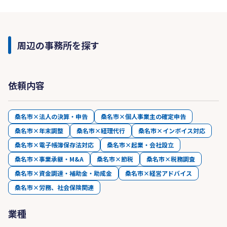
周辺の事務所を探す
依頼内容
桑名市×法人の決算・申告
桑名市×個人事業主の確定申告
桑名市×年末調整
桑名市×経理代行
桑名市×インボイス対応
桑名市×電子帳簿保存法対応
桑名市×起業・会社設立
桑名市×事業承継・M&A
桑名市×節税
桑名市×税務調査
桑名市×資金調達・補助金・助成金
桑名市×経営アドバイス
桑名市×労務、社会保険関連
業種