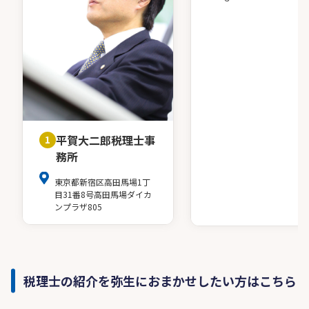
平賀大二郎税理士事
1
務所
東京都新宿区高田馬場1丁
目31番8号高田馬場ダイカ
ンプラザ805
税理士の紹介を弥生におまかせしたい方はこちら