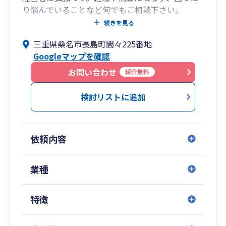
り悩んでいることなど何でもご相談下さい。
専門外のことでも、どの専門家に何を話せばよい
続きを見る
かを整理し、提携している他の専門家と橋渡しま
三重県桑名市長島町間々225番地
す。
Googleマップを確認
②【経営者の気持ちの分かる税理士です】
お問い合わせ
紹介無料
私は顧問先ゼロから事務所を立ち上げましたの
で、起業した方の苦労もよくわかります。
検討リストに追加
また、現在スタッフも複数人在籍しておりますの
で、採用・教育などの人にまつわる苦労も経験し
てきました。経営者の気持ちのわかるパートナー
依頼内容
となるように努めてまいります。
③【お客様に合った「経理の合理化」と「節税の
業種
提案」】
業界経験が２０年以上あり、かつ４００社以上の
特徴
会社・個人を見てきました。「時間＝コスト」の
観点から、クラウド会計やAIを使っての「経理の