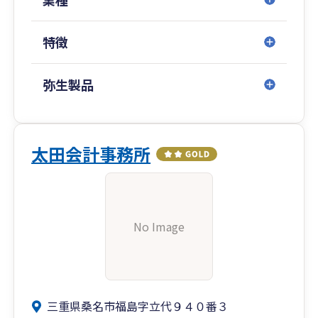
DX化やバックオフィスの効率化に興味はあるが、
特徴
何から始めればいいか分からない
頑張ってくれている従業員の給与を、正しく評価
弥生製品
して上げていきたい
【soel税理士事務所が提供する3つの価値】
太田会計事務所
1. 経営の現状がひと目でわかる「未来予想図・月
次決算レポート」
難しい専門用語や円単位の細かい数字は使いませ
ん。売上・経費・資金繰りの流れをタイムリーに
No Image
ビジュアル化し、感覚ではなく「数字に基づいた
経営判断」ができるよう、毎月じっくり丁寧にお
伝えします。
2. 現場に負担をかけない「伴走型DX・クラウド化
三重県桑名市福島字立代９４０番３
支援」