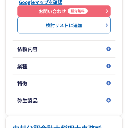
Googleマップを確認
ITリテラシーに自信がなくてもご安心ください。
お問い合わせ
紹介無料
弥生会計をはじめとするクラウドツールの導入は
もちろん、社内調整が難しいバックオフィスの効
検討リストに追加
率化まで、経営者様と現場の架け橋となって仕組
みづくりをサポートします。
3. 未来をつくる「組織変革への伴走」
依頼内容
感覚頼みの経営からの脱却など、次の規模感を目
指す挑戦を歓迎します。経営者様が孤独になら
業種
ず、何でも気軽にコミュニケーションがとれる
「一番身近な相談相手」であり続けます。
特徴
弥生製品