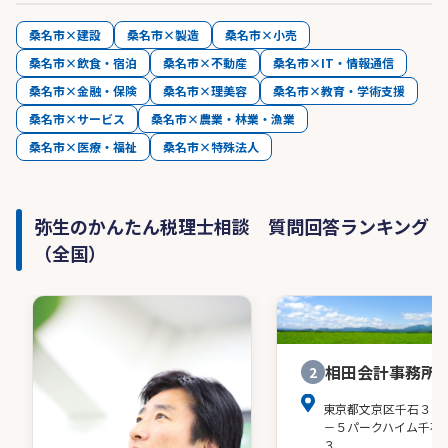
桑名市×建設
桑名市×製造
桑名市×小売
桑名市×飲食・宿泊
桑名市×不動産
桑名市×IT・情報通信
桑名市×金融・保険
桑名市×理美容
桑名市×教育・学術支援
桑名市×サービス
桑名市×農業・林業・漁業
桑名市×医療・福祉
桑名市×特殊法人
弥生のかんたん税理士相談 質問回答ランキング
（全国）
相田会計事務所
2
東京都文京区千石３－
－５パークハイム千石
３