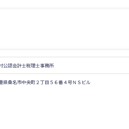
村公認会計士税理士事務所
重県桑名市中央町２丁目５６番４号ＮＳビル