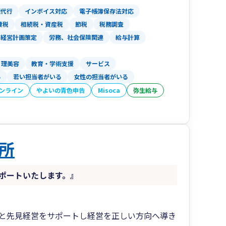
理代行
インボイス対応
電子帳簿保存法対応
費税
相続税・資産税
節税
税務調査
経営計画策定
労務、社会保険関連
給与計算
理美容
教育・学術支援
サービス
る
若い担当者がいる
女性の担当者がいる
オンライン
やよいの青色申告
Misoca
弥生給与
所
ポートいたします。』
と先見経営をサポートし経営を正しい方向へ導き