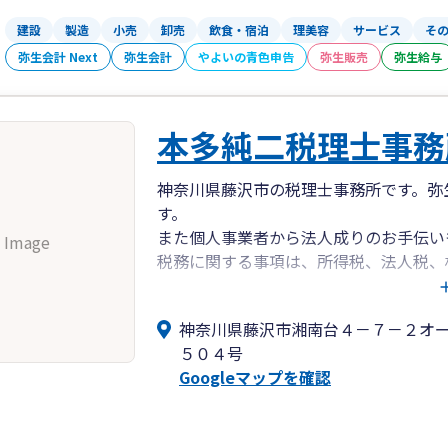
建設
製造
小売
卸売
飲食・宿泊
理美容
サービス
そ
弥生会計 Next
弥生会計
やよいの青色申告
弥生販売
弥生給与
本多純二税理士事務
神奈川県藤沢市の税理士事務所です。弥
す。
また個人事業者から法人成りのお手伝い
 Image
税務に関する事項は、所得税、法人税、
特に相続に関する事項は、相続発生時か
す。
神奈川県藤沢市湘南台４－７－２オ
ご相談ください。何卒よろしくお願いい
５０４号
Googleマップを確認