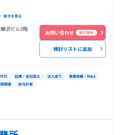
税務監査を実施しています。
続きを見る
が税務上適正になされているかを監査いたしま
藤沢ビル3階
お問い合わせ
紹介無料
監査終了後に正確な経営実績をご報告いたしま
検討リストに追加
サポートし健全な経営をバックアップしていま
繰りの状況のご報告、決算が近くなりましたら決
理代行
起業・会社設立
法人成り
事業承継・M&A
律で認められた節税のご提案、税制改正等のご案
保険関連
給与計算
いただいております。
士と提携しておりますので労務・法務に関しても
おります。
るようバックアップをしていきたいと思っており
務所