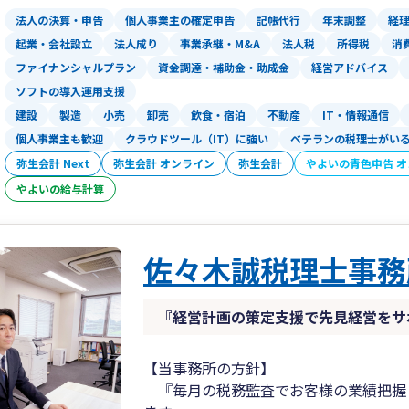
法人の決算・申告
個人事業主の確定申告
記帳代行
年末調整
経
起業・会社設立
法人成り
事業承継・M&A
法人税
所得税
消
ファイナンシャルプラン
資金調達・補助金・助成金
経営アドバイス
ソフトの導入運用支援
建設
製造
小売
卸売
飲食・宿泊
不動産
IT・情報通信
個人事業主も歓迎
クラウドツール（IT）に強い
ベテランの税理士がい
弥生会計 Next
弥生会計 オンライン
弥生会計
やよいの青色申告 
やよいの給与計算
佐々木誠税理士事務
『経営計画の策定支援で先見経営をサ
【当事務所の方針】
『毎月の税務監査でお客様の業績把握