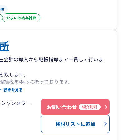
の他
やよいの給与計算
所
生会計の導入から記帳指導まで一貫して行いま
も致します。
相続税を中心に扱っております。
ら分割協議、相続税申告まで丁寧に対応致しま
続きを見る
ーシャンタワー
たします。
お問い合わせ
紹介無料
検討リストに追加