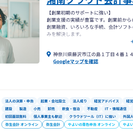
【創業初期のサポートに強い】
創業支援の実績が豊富です。創業前から
創業融資、いろいろな手続、会計ソフト
みを解決します。
なんでもご相談ください。
神奈川県藤沢市江の島１丁目４番１
【クラウド会計、ITツールの活用】
Googleマップを確認
freeeなどのクラウド会計を「活用」
クラウド会計以外にもクラウド経営管理ソフトM
ールを活用しています。
チャットツール、WEB会議ツールを利
きます。
みなさまの業務効率化にもお力になりま
法人の決算・申告
起業・会社設立
法人成り
経営アドバイス
経
建設
製造
小売
卸売
飲食・宿泊
不動産
IT・情報通信
【先が見えない不安を解決】
初回面談無料
個人事業主も歓迎
クラウドツール（IT）に強い
外国
今の状況がわからない、先が見えないと
弥生会計 オンライン
弥生会計
やよいの青色申告 オンライン
やよ
現状を正確に把握して、さらに未来の予