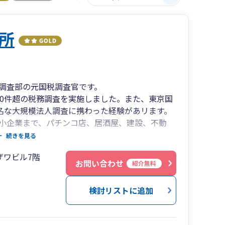
所
調査部の元国税調査官です。
00件超の税務調査を実施しました。また、東京国
著名な大規模法人調査に携わった経験があリます。
小企業まで、パチンコ店、居酒屋、建設、不動
務調査を実施したという第一線の経験を持つ元国税
続きを見る
ザワビル7階
しクライアント様を全力でサポート致します。
お問い合わせ
紹介無料
金融機関に信頼される決算書の作成まで「クライ
切丁寧にトータルサポートしてまいります。
検討リストに追加