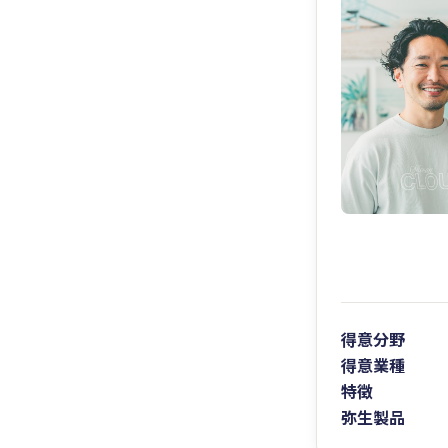
得意分野
得意業種
特徴
弥生製品