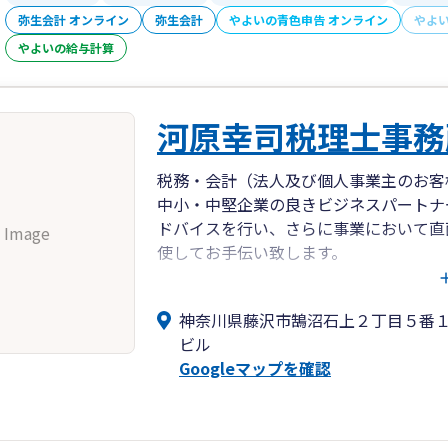
弥生会計 オンライン
弥生会計
やよいの青色申告 オンライン
やよ
やよいの給与計算
河原幸司税理士事務
税務・会計（法人及び個人事業主のお客
中小・中堅企業の良きビジネスパートナ
ドバイスを行い、さらに事業において直
 Image
使してお手伝い致します。
個人資産税
不動産の贈与、譲渡の相談、対策、申告
神奈川県藤沢市鵠沼石上２丁目５番
す。
ビル
Googleマップを確認