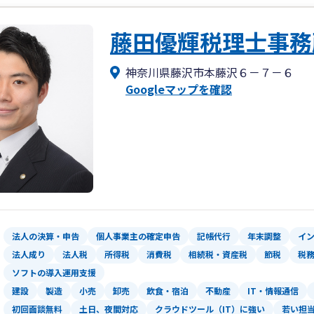
中小企業診断士でもありますので税務や
す。
藤田優輝税理士事務
ペーパーレス化、データを活かした経営
事業計画や予算作成を活用した経営サポ
神奈川県藤沢市本藤沢６－７－６
Googleマップを確認
法人の決算・申告
個人事業主の確定申告
記帳代行
年末調整
イ
法人成り
法人税
所得税
消費税
相続税・資産税
節税
税
ソフトの導入運用支援
建設
製造
小売
卸売
飲食・宿泊
不動産
IT・情報通信
初回面談無料
土日、夜間対応
クラウドツール（IT）に強い
若い担