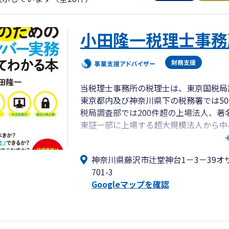
小田隆一税理士事務
当税理士事務所の税理士は、東京国税局
東京都内及び神奈川県下の税務署では5
税局調査部では200件超の上場法人、
東証一部に上場する超大規模法人から中
産、IT、その他多くの幅広い業種の税
調査官の税理士です。
神奈川県藤沢市辻堂神台1－3－39オ
国税調査官時代の様々な調査経験を活か
701-3
税務調査に備えた記帳指導から税務署や
Googleマップを確認
アント様ファースト！」をモットーに親