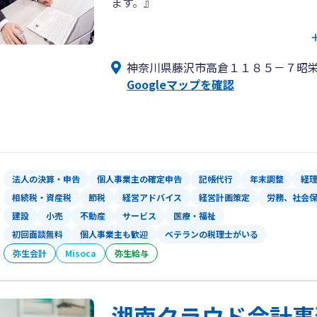
ます。』
当事務所は毎月お客様の事務所へ訪問し
税務監査では経理資料を確認し経理処理
神奈川県藤沢市高倉１１８５－７昭栄
す。
Googleマップを確認
また当事務所では毎月月次決算を実施し
す。
経営者様に現状把握と今後の経営判断を
す。
毎月の監査終了時には書面で業績・資金
法人の決算・申告
個人事業主の確定申告
記帳代行
年末調整
経
算予測のご報告、予定納税のご案内、法
相続税・資産税
節税
経営アドバイス
経営計画策定
労務、社会
内、その他経営のご相談の対応をさせて
建設
小売
不動産
サービス
医療・福祉
初回面談無料
個人事業主も歓迎
ベテランの税理士がいる
また当事務所は社会保険労務士・司法書
弥生会計
Misoca
弥生給与
ワンストップでご対応させていただいて
経営者の皆様が安心して経営に専念でき
ますのでお気軽にご相談ください。
湘南クラウド会計事