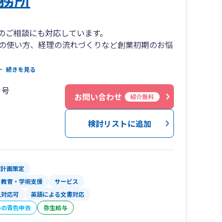
のご相談にも対応しています。
の使い方、経理の流れづくりなど創業初期のお悩
続きを見る
４号
お問い合わせ
紹介無料
するためのサポートが得意です。
anageboard、bixidなどいろいろなITツ
検討リストに追加
用して日常のやり取りもストレスなく行うことがで
す。
営計画策定
教育・学術支援
サービス
人対応可
英語による文書対応
いった不安を一緒に解決しましょう。
いの青色申告
弥生給与
測で経営をサポートします。