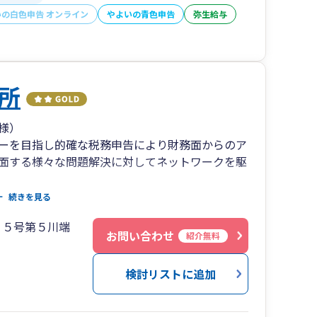
いの白色申告 オンライン
やよいの青色申告
弥生給与
所
様）
ーを目指し的確な税務申告により財務面からのア
面する様々な問題解決に対してネットワークを駆
続きを見る
、相続税関連業務のサービスも提供しておりま
１５号第５川端
お問い合わせ
紹介無料
検討リストに追加