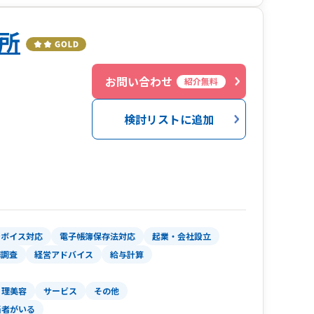
会計にとどまらず経営に関するご相談も可能で
所
をバックアップします。
ート、資金繰りサポートも行なってます。
お問い合わせ
紹介無料
検討リストに追加
ンボイス対応
電子帳簿保存法対応
起業・会社設立
務調査
経営アドバイス
給与計算
理美容
サービス
その他
当者がいる