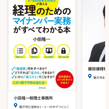
藤田優輝税
藤沢市本藤
小田隆一税理士事務所
藤沢市辻堂神台1－3－39オザワビル7