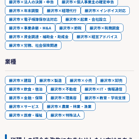
藤沢市×法人の決算・申告
藤沢市×個人事業主の確定申告
藤沢市×年末調整
藤沢市×経理代行
藤沢市×インボイス対応
藤沢市×電子帳簿保存法対応
藤沢市×起業・会社設立
藤沢市×事業承継・M&A
藤沢市×節税
藤沢市×税務調査
藤沢市×資金調達・補助金・助成金
藤沢市×経営アドバイス
藤沢市×労務、社会保険関連
業種
藤沢市×建設
藤沢市×製造
藤沢市×小売
藤沢市×卸売
藤沢市×飲食・宿泊
藤沢市×不動産
藤沢市×IT・情報通信
藤沢市×金融・保険
藤沢市×理美容
藤沢市×教育・学術支援
藤沢市×サービス
藤沢市×農業・林業・漁業
藤沢市×医療・福祉
藤沢市×特殊法人