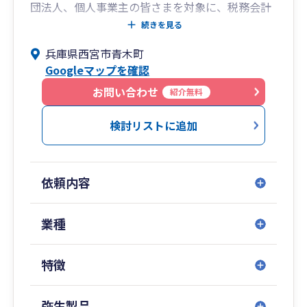
団法人、個人事業主の皆さまを対象に、税務会計
業務に従事してまいりました。
続きを見る
兵庫県西宮市青木町
これまでに担当した顧問先は法人・個人あわせて
Googleマップを確認
100社以上にのぼり、業種も製造業、建設業、貿
易業、IT、飲食、小売、医療機関など多岐にわた
お問い合わせ
紹介無料
ります。法人税・所得税・消費税の申告や月次・
年次決算のサポートはもちろん、資金繰りや事業
検討リストに追加
計画の作成、株価評価、融資相談など経営者様の
財務面のご相談にも対応しております。
依頼内容
また、在職中に大学院に進学し、働きながら税法
を専門的に研究。学術的知見と現場での実務経験
の両面から、より深いご提案を行えることを強み
業種
としています。
特徴
対応可能な会計ソフトは弥生会計、会計王、
freee、マネーフォワード、TKC、勘定奉行など多
岐にわたり、クラウド型会計ソフトの導入支援や
弥生製品