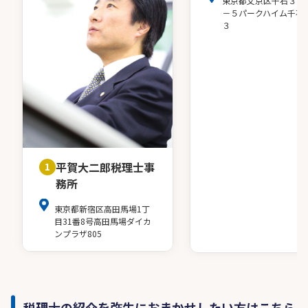
東京都文京区千石３－
－５パークハイム千石
３
平賀大二郎税理士事
1
務所
東京都新宿区高田馬場1丁
目31番8号高田馬場ダイカ
ンプラザ805
税理士の紹介を弥生におまかせしたい方はこちら