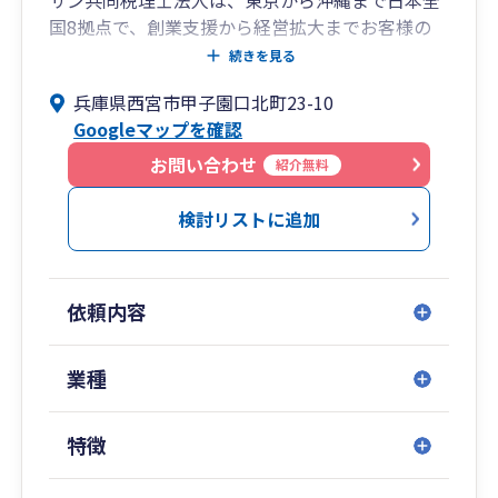
サン共同税理士法人は、東京から沖縄まで日本全
国8拠点で、創業支援から経営拡大までお客様の
あらゆるニーズに対応した幅広いサービスを提供
続きを見る
する総合会計事務所です。
兵庫県西宮市甲子園口北町23-10
税務申告、記帳代行のみならず社会保険労務士・
Googleマップを確認
行政書士・司法書士と連携し、創業時の資金調達
支援から、節税財務支援、経理代行、そして経営
お問い合わせ
紹介無料
拡大、IPO支援までワンストップサービスを提供
しています。
検討リストに追加
【サン共同税理士法人 拠点一覧】
・青山オフィス： 東京都港区南青山1-1-1 新青
依頼内容
山ビル東館15階
・板橋オフィス： 東京都板橋区氷川町26-5 栄ビ
ル1Ｆ
業種
・北千住オフィス： 東京都足立区千住1-4-1 東
京芸術センター10階
特徴
・八王子オフィス： 東京都八王子市横山町9-11
小泉ビル４階