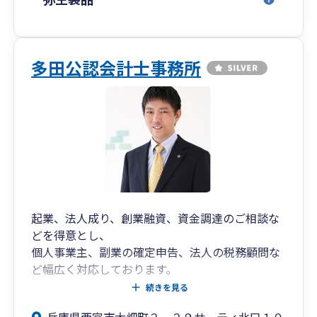
経理の自動化にも対応しております。
料金につきましては、以下を目安として柔軟に対
応させていただきます（※個別に応相談）
多田公認会計士事務所
「相談しやすい」「説明がわかりやすい」「レス
ポンスが早い」と言っていただけることが多く、
税務顧問として安心して任せられるパートナーを
目指しております。
お悩みの内容がはっきりしていなくても構いませ
ん。どうぞお気軽にご相談ください。
起業、法人成り、創業融資、資金調達のご相談な
どを得意とし、
個人事業主、副業の確定申告、法人の税務顧問な
ど幅広く対応しております。
ご相談内容を詳しくお話をお聞きし、親身にアド
続きを見る
バイスさせていただいております。