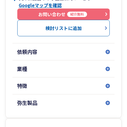
Googleマップを確認
て生じる様々な問題を共に解決していく良きパー
トナーであることをモットーにしており、相談の
お問い合わせ
紹介無料
しやすさはクライアントの皆様からご好評いただ
いています。大きな事務所ではありがちな”無資格
検討リストに追加
のスタッフが担当で、質問しても当たり障りのな
い回答しかもらえない”といったことはありませ
ん。
依頼内容
当事務所は、認定支援機関として補助金申請支援
や資金調達支援にも力を入れています。
業種
補助金は知っていればもらえるものも多く、適時
に情報を入手できることが重要です。また膨大な
特徴
事業計画などの申請書類を自社のみで作成するこ
とは大変困難です。当事務所では補助金の情報は
常に収集しており適時に情報をご提供できます
弥生製品
し、多くの補助金採択実績の経験を生かした事業
計画の作成支援が可能です。
資金調達においても顧問税理士の有無やどのよう