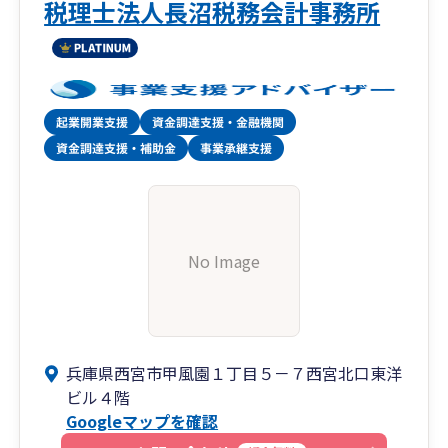
な顧問税理士かにより銀行の対応や借入条件は大
税理士法人長沼税務会計事務所
きく変わってきますので、資金調達や財務支援が
可能な当事務所にご相談ください。
No Image
兵庫県西宮市甲風園１丁目５－７西宮北口東洋
ビル４階
Googleマップを確認