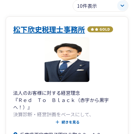
松下欣史税理士事務所
法人のお客様に対する経営理念
『Ｒｅｄ Ｔｏ Ｂｌａｃｋ（赤字から黒字
へ！）』
決算診断・経営計画をベースにして、
お客様と一緒に黒字申告率１００％を目指しま
続きを見る
す！