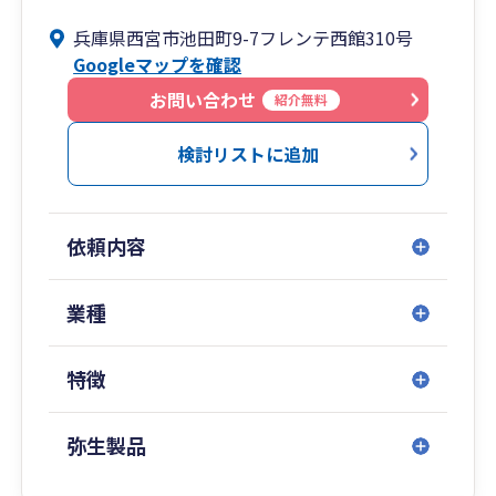
◯ 相続税申告のご依頼も多い / ご遺族に寄り添っ
兵庫県西宮市池田町9-7フレンテ西館310号
たきめ細かな対応。
Googleマップを確認
◯ 英語、中国語、韓国語に対応可能 / 2016年より
国際税務への対応実績あり。
お問い合わせ
紹介無料
◯ 職員の入れ替わりが滅多にない！ / これも開業
当時からの特色です。
検討リストに追加
依頼内容
業種
特徴
弥生製品