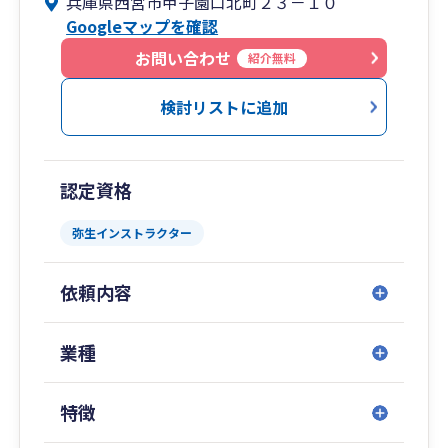
兵庫県西宮市甲子園口北町２３－１０
Googleマップを確認
個人のお客様に対する経営理念
『Ｒａｃｅ Ｔｏ Ｂａｓｅ（争族から想続
お問い合わせ
紹介無料
へ！）』
相続問題は家庭によって事情は様々ですが、
検討リストに追加
１件でも多くの『相続』が同族間で争う『争族』
から
次世代へと想いが続いていく『想続』になるよう
認定資格
サポート致します！
弥生インストラクター
依頼内容
業種
特徴