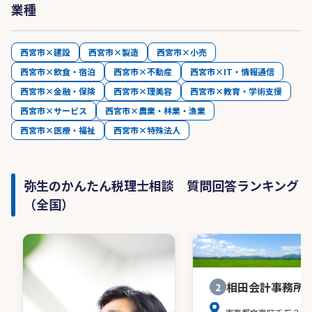
業種
西宮市×建設
西宮市×製造
西宮市×小売
西宮市×飲食・宿泊
西宮市×不動産
西宮市×IT・情報通信
西宮市×金融・保険
西宮市×理美容
西宮市×教育・学術支援
西宮市×サービス
西宮市×農業・林業・漁業
西宮市×医療・福祉
西宮市×特殊法人
弥生のかんたん税理士相談 質問回答ランキング
（全国）
相田会計事務所
2