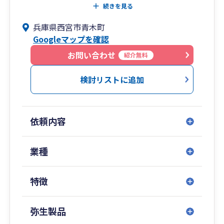
業務に従事してまいりました。
続きを見る
兵庫県西宮市青木町
これまでに担当した顧問先は法人・個人あわせて
Googleマップを確認
100社以上にのぼり、業種も製造業、建設業、貿
易業、IT、飲食、小売、医療機関など多岐にわた
お問い合わせ
紹介無料
ります。法人税・所得税・消費税の申告や月次・
年次決算のサポートはもちろん、資金繰りや事業
検討リストに追加
計画の作成、株価評価、融資相談など経営者様の
財務面のご相談にも対応しております。
依頼内容
また、在職中に大学院に進学し、働きながら税法
を専門的に研究。学術的知見と現場での実務経験
の両面から、より深いご提案を行えることを強み
業種
としています。
特徴
対応可能な会計ソフトは弥生会計、会計王、
freee、マネーフォワード、TKC、勘定奉行など多
岐にわたり、クラウド型会計ソフトの導入支援や
弥生製品
経理の自動化にも対応しております。