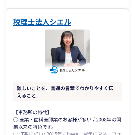
料金につきましては、以下を目安として柔軟に対
応させていただきます（※個別に応相談）
税理士法人シエル
「相談しやすい」「説明がわかりやすい」「レス
ポンスが早い」と言っていただけることが多く、
税務顧問として安心して任せられるパートナーを
目指しております。
お悩みの内容がはっきりしていなくても構いませ
ん。どうぞお気軽にご相談ください。
難しいことを、普通の言葉でわかりやすく伝
えること
【事務所の特徴】
◯ 医業・歯科医師業のお客様が多い / 2008年の開
業以来の特色です。
◯ IT系に強い/ 2015年にfreee、翌年にマネーフォ