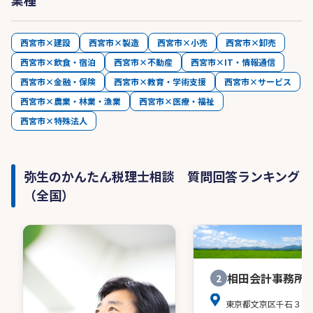
西宮市×建設
西宮市×製造
西宮市×小売
西宮市×卸売
西宮市×飲食・宿泊
西宮市×不動産
西宮市×IT・情報通信
西宮市×金融・保険
西宮市×教育・学術支援
西宮市×サービス
西宮市×農業・林業・漁業
西宮市×医療・福祉
西宮市×特殊法人
弥生のかんたん税理士相談 質問回答ランキング
（全国）
相田会計事務所
2
東京都文京区千石３－