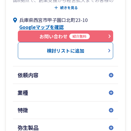
国8拠点で、創業支援から経営拡大までお客様の
あらゆるニーズに対応した幅広いサービスを提供
続きを見る
する総合会計事務所です。
兵庫県西宮市甲子園口北町23-10
税務申告、記帳代行のみならず社会保険労務士・
Googleマップを確認
行政書士・司法書士と連携し、創業時の資金調達
支援から、節税財務支援、経理代行、そして経営
お問い合わせ
紹介無料
拡大、IPO支援までワンストップサービスを提供
しています。
検討リストに追加
【サン共同税理士法人 拠点一覧】
・青山オフィス： 東京都港区南青山1-1-1 新青
依頼内容
山ビル東館15階
・板橋オフィス： 東京都板橋区氷川町26-5 栄ビ
ル1Ｆ
業種
・北千住オフィス： 東京都足立区千住1-4-1 東
京芸術センター10階
特徴
・八王子オフィス： 東京都八王子市横山町9-11
小泉ビル４階
・横浜オフィス： 神奈川県横浜市西区みなとみら
弥生製品