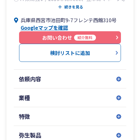
ーワードを導入。
続きを見る
◯ 相続税申告のご依頼も多い / ご遺族に寄り添っ
兵庫県西宮市池田町9-7フレンテ西館310号
たきめ細かな対応。
Googleマップを確認
◯ 英語、中国語、韓国語に対応可能 / 2016年より
国際税務への対応実績あり。
お問い合わせ
紹介無料
◯ 職員の入れ替わりが滅多にない！ / これも開業
当時からの特色です。
検討リストに追加
依頼内容
業種
特徴
弥生製品