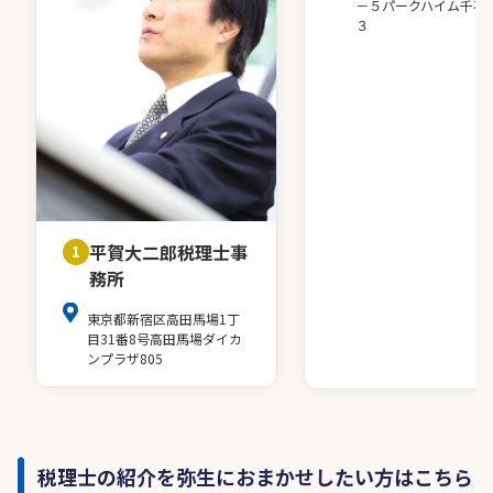
－５パークハイム千石
３
平賀大二郎税理士事
1
務所
東京都新宿区高田馬場1丁
目31番8号高田馬場ダイカ
ンプラザ805
税理士の紹介を弥生におまかせしたい方はこちら