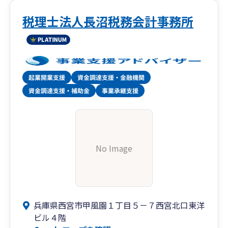
資金調達においても顧問税理士の有無やどのよう
な顧問税理士かにより銀行の対応や借入条件は大
税理士法人長沼税務会計事務所
きく変わってきますので、資金調達や財務支援が
可能な当事務所にご相談ください。
No Image
兵庫県西宮市甲風園１丁目５－７西宮北口東洋
ビル４階