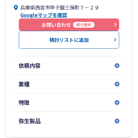
兵庫県西宮市甲子園三保町７－２９
経営者と共に会社の発展を考え、会社経営におい
Googleマップを確認
て生じる様々な問題を共に解決していく良きパー
トナーであることをモットーにしており、相談の
お問い合わせ
紹介無料
しやすさはクライアントの皆様からご好評いただ
いています。大きな事務所ではありがちな”無資格
検討リストに追加
のスタッフが担当で、質問しても当たり障りのな
い回答しかもらえない”といったことはありませ
ん。
依頼内容
当事務所は、認定支援機関として補助金申請支援
や資金調達支援にも力を入れています。
業種
補助金は知っていればもらえるものも多く、適時
に情報を入手できることが重要です。また膨大な
特徴
事業計画などの申請書類を自社のみで作成するこ
とは大変困難です。当事務所では補助金の情報は
常に収集しており適時に情報をご提供できます
弥生製品
し、多くの補助金採択実績の経験を生かした事業
計画の作成支援が可能です。