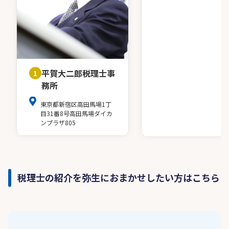
平賀大二郎税理士事
1
務所
東京都新宿区高田馬場1丁
目31番8号高田馬場ダイカ
ンプラザ805
税理士の紹介を弥生におまかせしたい方はこちら