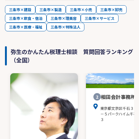
三条市×建設
三条市×製造
三条市×小売
三条市×卸売
三条市×飲食・宿泊
三条市×理美容
三条市×サービス
三条市×医療・福祉
三条市×特殊法人
弥生のかんたん税理士相談 質問回答ランキング
（全国）
相田会計事務所
2
東京都文京区千石３－
－５パークハイム千石
３