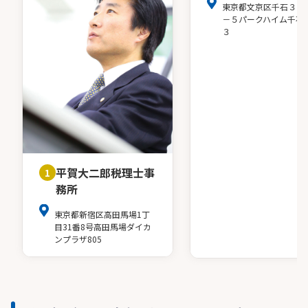
東京都文京区千石３－
－５パークハイム千石
３
平賀大二郎税理士事
1
務所
東京都新宿区高田馬場1丁
目31番8号高田馬場ダイカ
ンプラザ805