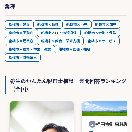
業種
船橋市×建設
船橋市×製造
船橋市×小売
船橋市×卸売
船橋市×不動産
船橋市×IT・情報通信
船橋市×金融・保険
船橋市×理美容
船橋市×教育・学術支援
船橋市×サービス
船橋市×農業・林業・漁業
船橋市×医療・福祉
船橋市×特殊法人
弥生のかんたん税理士相談 質問回答ランキング
（全国）
相田会計事務所
2