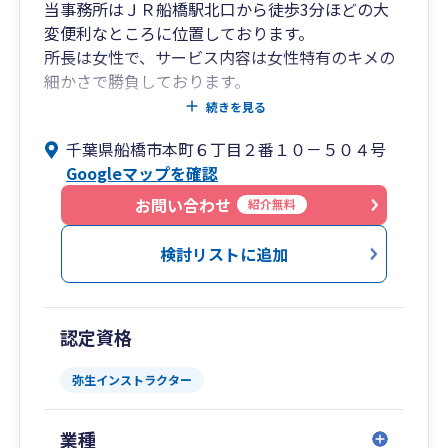
当事務所はＪＲ船橋駅北口から徒歩3分ほどの大
変便利なところに位置しております。
所長は女性で、サービス内容は女性特有のキメの
細かさで勝負しております。
所員は、所長のほかに弥生のインストラクター2
続きを見る
名（男性1名、女性1名）、その他4名（女性）の
千葉県船橋市本町６丁目２番１０－５０４号
計7名という事務所です。
Googleマップを確認
お問い合わせ
紹介無料
検討リストに追加
認定資格
弥生インストラクター
業種