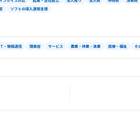
インボイス対応
起業・会社設立
法人成り
法人税
所得税
消費税
定
ソフトの導入運用支援
IT・情報通信
理美容
サービス
農業・林業・漁業
医療・福祉
そ