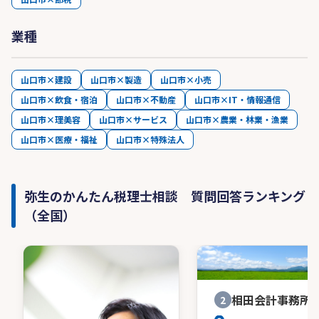
業種
山口市×建設
山口市×製造
山口市×小売
山口市×飲食・宿泊
山口市×不動産
山口市×IT・情報通信
山口市×理美容
山口市×サービス
山口市×農業・林業・漁業
山口市×医療・福祉
山口市×特殊法人
弥生のかんたん税理士相談 質問回答ランキング
（全国）
相田会計事務所
2