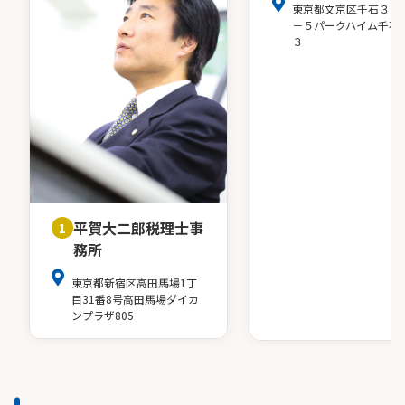
東京都文京区千石３－
－５パークハイム千石
３
平賀大二郎税理士事
1
務所
東京都新宿区高田馬場1丁
目31番8号高田馬場ダイカ
ンプラザ805