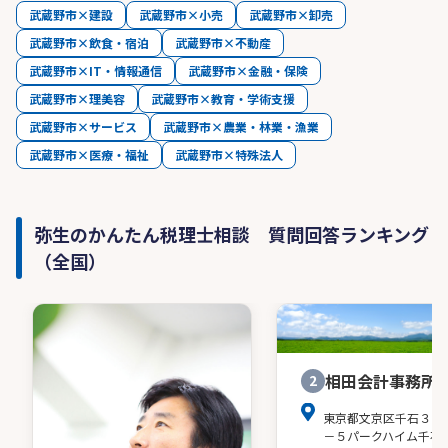
武蔵野市×建設
武蔵野市×小売
武蔵野市×卸売
武蔵野市×飲食・宿泊
武蔵野市×不動産
武蔵野市×IT・情報通信
武蔵野市×金融・保険
武蔵野市×理美容
武蔵野市×教育・学術支援
武蔵野市×サービス
武蔵野市×農業・林業・漁業
武蔵野市×医療・福祉
武蔵野市×特殊法人
弥生のかんたん税理士相談 質問回答ランキング
（全国）
相田会計事務所
2
東京都文京区千石３－
－５パークハイム千石