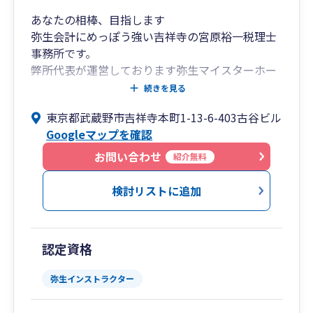
あなたの相棒、目指します
弥生会計にめっぽう強い吉祥寺の宮原裕一税理士
事務所です。
弊所代表が運営しております弥生マイスターホー
ムページ( http://www.yayoi-meister.com/ )はユ
続きを見る
ーザーの皆様からご好評いただいております。
東京都武蔵野市吉祥寺本町1-13-6-403古谷ビル
吉祥寺をメインエリアとしておりますが、オンラ
Googleマップを確認
インにより日本全国対応可能です。
最も遠方のお客さまは石垣島にいらっしゃいま
お問い合わせ
紹介無料
す。
検討リストに追加
認定資格
弥生インストラクター