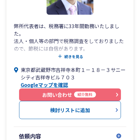
弊所代表者は、税務署に33年間勤務いたしまし
た。
法人・個人等の部門で税務調査をしておりました
ので、節税には自信があります。
法人税・相続税の申告、相続税対策はお任せくだ
続きを見る
さい。
東京都武蔵野市吉祥寺本町１－１８－３サニー
シティ吉祥寺ビル７０３
Googleマップを確認
お問い合わせ
紹介無料
検討リストに追加
依頼内容