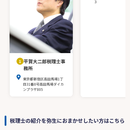
３
平賀大二郎税理士事
1
務所
東京都新宿区高田馬場1丁
目31番8号高田馬場ダイカ
ンプラザ805
税理士の紹介を弥生におまかせしたい方はこちら