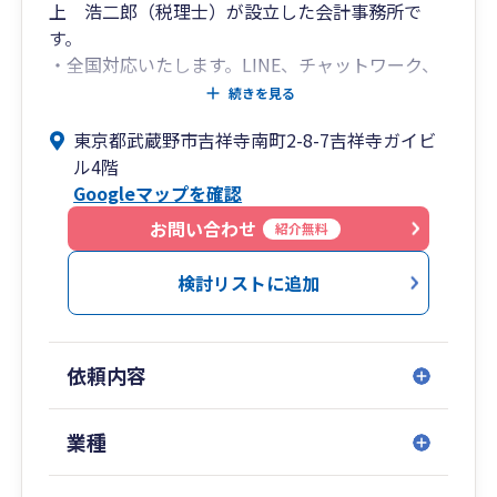
上 浩二郎（税理士）が設立した会計事務所で
す。
・全国対応いたします。LINE、チャットワーク、
WEB会議にも対応し、気軽にご相談しやすい体制
続きを見る
を整えております。
東京都武蔵野市吉祥寺南町2-8-7吉祥寺ガイビ
・個人事業主、小規模事業者の税務を得意として
ル4階
おり、毎年数百件の申告にご対応しております。
Googleマップを確認
・法人決算のみ、確定申告のみにも対応しており
ます。
お問い合わせ
紹介無料
・提携している専門家との共同により、決算申告
だけでなく、労務の問題や役所への各種届出、資
検討リストに追加
金調達、など税務以外のお悩みにも幅広く対応さ
せていただきます。
・楠部門スタッフ20名の体制でスピーディーにご
依頼内容
対応いたします。
業種