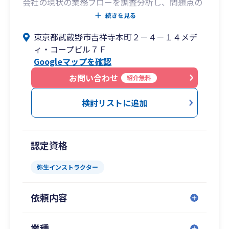
会社の現状の業務フローを調査分析し、問題点の
指摘及び改善案を提案します。業務の効率化、コ
続きを見る
ストの削減、組織の見直し等会社の無駄を省きま
東京都武蔵野市吉祥寺本町２－４－１４メデ
す。
ィ・コープビル７Ｆ
「パソコン会計導入サポート」および「導入後の
Googleマップを確認
支援」を行っております。
会計業務を効率化させるためにパソコン会計は非
お問い合わせ
紹介無料
常に有益なものです。
経理の時間短縮、 自計化による迅速な経営成績の
検討リストに追加
把握を図ってみませんか？
パソコン会計の導入をお客様とごいっしょに検討
も行います。
認定資格
また、 決算までそのままフォローいたします。
弥生インストラクター
依頼内容
業種