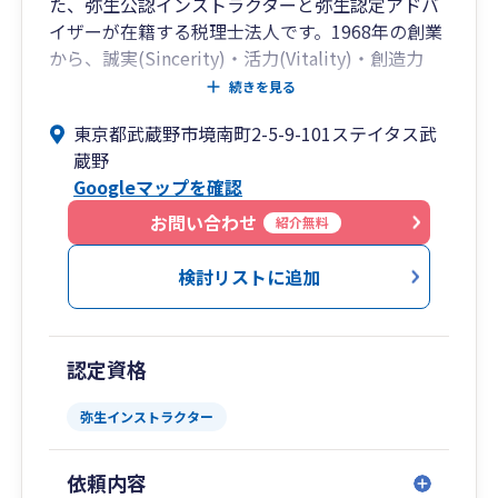
た、弥生公認インストラクターと弥生認定アドバ
イザーが在籍する税理士法人です。1968年の創業
から、誠実(Sincerity)・活力(Vitality)・創造力
(Creativity)を経営ビジョンとし、お客様と共に歩
続きを見る
んでまいりました。通常の税務・会計から業務改
東京都武蔵野市境南町2-5-9-101ステイタス武
善・資産運用まで、お客様にとって最適なご提案
蔵野
を心がけております。
Googleマップを確認
お問い合わせ
紹介無料
検討リストに追加
認定資格
弥生インストラクター
依頼内容