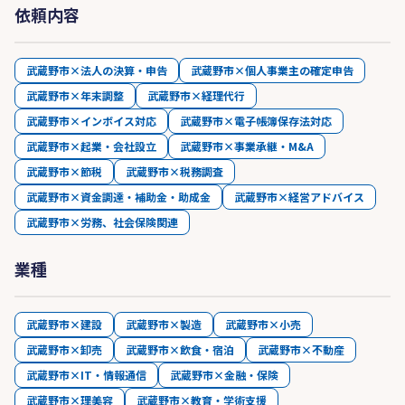
依頼内容
武蔵野市×法人の決算・申告
武蔵野市×個人事業主の確定申告
武蔵野市×年末調整
武蔵野市×経理代行
武蔵野市×インボイス対応
武蔵野市×電子帳簿保存法対応
武蔵野市×起業・会社設立
武蔵野市×事業承継・M&A
武蔵野市×節税
武蔵野市×税務調査
武蔵野市×資金調達・補助金・助成金
武蔵野市×経営アドバイス
武蔵野市×労務、社会保険関連
業種
武蔵野市×建設
武蔵野市×製造
武蔵野市×小売
武蔵野市×卸売
武蔵野市×飲食・宿泊
武蔵野市×不動産
武蔵野市×IT・情報通信
武蔵野市×金融・保険
武蔵野市×理美容
武蔵野市×教育・学術支援