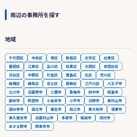
周辺の事務所を探す
地域
千代田区
中央区
港区
新宿区
文京区
台東区
墨田区
江東区
品川区
目黒区
大田区
世田谷区
渋谷区
中野区
杉並区
豊島区
北区
荒川区
板橋区
練馬区
足立区
葛飾区
江戸川区
八王子市
立川市
武蔵野市
三鷹市
青梅市
府中市
昭島市
調布市
町田市
小金井市
小平市
日野市
東村山市
国分寺市
国立市
福生市
狛江市
東大和市
清瀬市
東久留米市
武蔵村山市
多摩市
稲城市
羽村市
あきる野市
西東京市