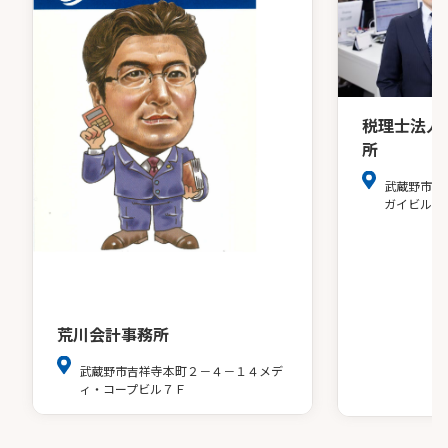
税理士法人
所
武蔵野市吉
ガイビル３
荒川会計事務所
武蔵野市吉祥寺本町２－４－１４メデ
ィ・コープビル７Ｆ