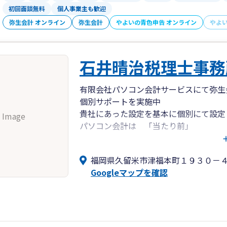
初回面談無料
個人事業主も歓迎
弥生会計 オンライン
弥生会計
やよいの青色申告 オンライン
やよ
石井晴治税理士事務
有限会社パソコン会計サービスにて弥生
個別サポートを実施中
貴社にあった設定を基本に個別にて設定
 Image
パソコン会計は 「当たり前」
弥生会計に特化した税理士事務所です。
約8割のお客様に導入済です。
福岡県久留米市津福本町１９３０－
Googleマップを確認