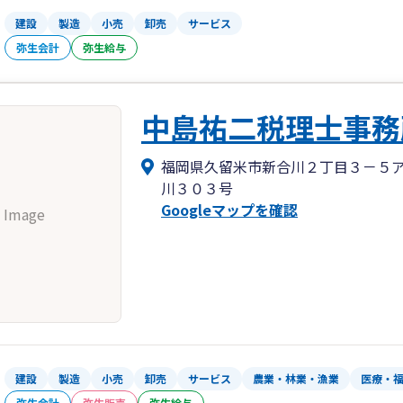
建設
製造
小売
卸売
サービス
弥生会計
弥生給与
中島祐二税理士事務
福岡県久留米市新合川２丁目３－５
川３０３号
Googleマップを確認
 Image
建設
製造
小売
卸売
サービス
農業・林業・漁業
医療・
弥生会計
弥生販売
弥生給与