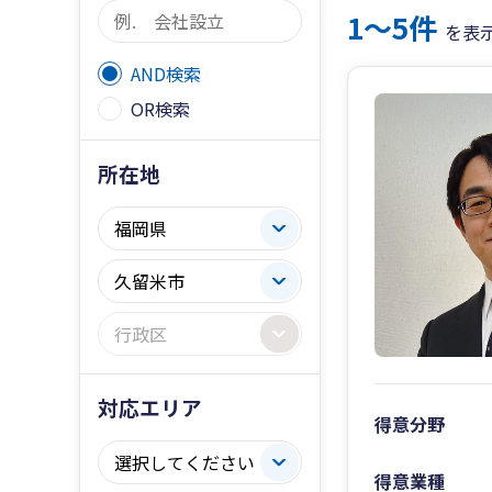
1〜5件
を表
AND検索
OR検索
所在地
対応エリア
得意分野
得意業種