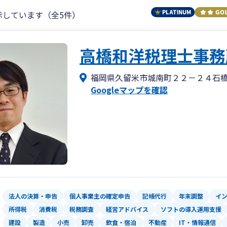
示しています（全5件）
高橋和洋税理士事務
福岡県久留米市城南町２２－２４石
Googleマップを確認
法人の決算・申告
個人事業主の確定申告
記帳代行
年末調整
イ
所得税
消費税
税務調査
経営アドバイス
ソフトの導入運用支援
建設
製造
小売
卸売
飲食・宿泊
不動産
IT・情報通信