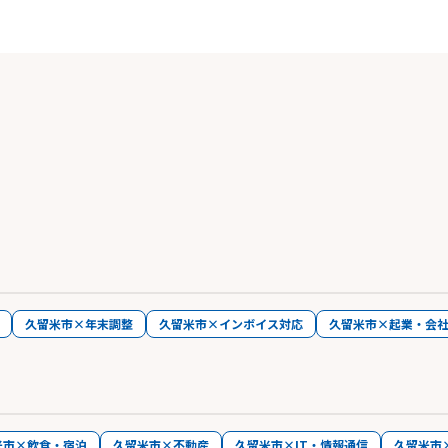
久留米市×年末調整
久留米市×インボイス対応
久留米市×起業・会
米市×飲食・宿泊
久留米市×不動産
久留米市×IT・情報通信
久留米市