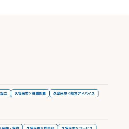
社設立
久留米市×税務調査
久留米市×経営アドバイス
×金融・保険
久留米市×理美容
久留米市×サービス