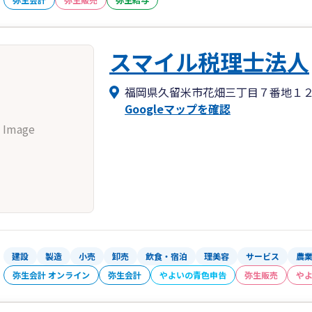
スマイル税理士法人
福岡県久留米市花畑三丁目７番地１
Googleマップを確認
 Image
建設
製造
小売
卸売
飲食・宿泊
理美容
サービス
農
弥生会計 オンライン
弥生会計
やよいの青色申告
弥生販売
や