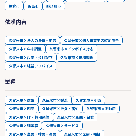
朝倉市
糸島市
那珂川市
依頼内容
久留米市×法人の決算・申告
久留米市×個人事業主の確定申告
久留米市×年末調整
久留米市×インボイス対応
久留米市×起業・会社設立
久留米市×税務調査
久留米市×経営アドバイス
業種
久留米市×建設
久留米市×製造
久留米市×小売
久留米市×卸売
久留米市×飲食・宿泊
久留米市×不動産
久留米市×IT・情報通信
久留米市×金融・保険
久留米市×理美容
久留米市×サービス
久留米市×農業・林業・漁業
久留米市×医療・福祉