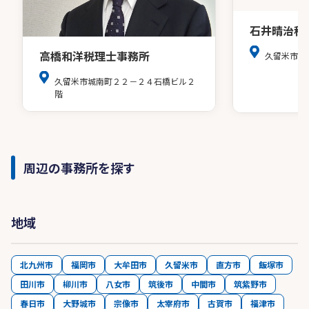
石井晴治税
高橋和洋税理士事務所
久留米市津
久留米市城南町２２－２４石橋ビル２
階
周辺の事務所を探す
地域
北九州市
福岡市
大牟田市
久留米市
直方市
飯塚市
田川市
柳川市
八女市
筑後市
中間市
筑紫野市
春日市
大野城市
宗像市
太宰府市
古賀市
福津市