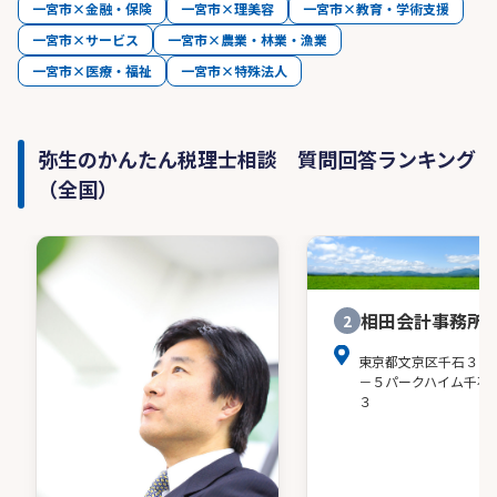
一宮市×金融・保険
一宮市×理美容
一宮市×教育・学術支援
一宮市×サービス
一宮市×農業・林業・漁業
一宮市×医療・福祉
一宮市×特殊法人
弥生のかんたん税理士相談 質問回答ランキング
（全国）
相田会計事務所
2
東京都文京区千石３－
－５パークハイム千石
３