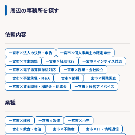
周辺の事務所を探す
依頼内容
一宮市×法人の決算・申告
一宮市×個人事業主の確定申告
一宮市×年末調整
一宮市×経理代行
一宮市×インボイス対応
一宮市×電子帳簿保存法対応
一宮市×起業・会社設立
一宮市×事業承継・M&A
一宮市×節税
一宮市×税務調査
一宮市×資金調達・補助金・助成金
一宮市×経営アドバイス
業種
一宮市×建設
一宮市×製造
一宮市×小売
一宮市×飲食・宿泊
一宮市×不動産
一宮市×IT・情報通信