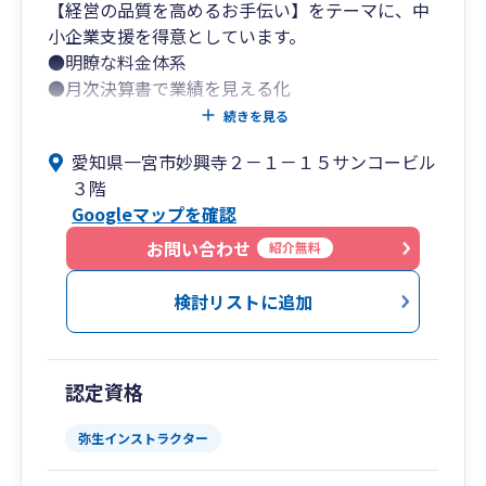
【経営の品質を高めるお手伝い】をテーマに、中
小企業支援を得意としています。
●明瞭な料金体系
●月次決算書で業績を見える化
●利益予測と納税予測
続きを見る
愛知県一宮市妙興寺２－１－１５サンコービル
税理士の基本業務はもちろんのこと、この3つの
３階
特長から多くのお客様にご支持いただいておりま
Googleマップを確認
す。
料金はお客様の年商と面談回数により決まりま
お問い合わせ
紹介無料
す。
料金プランの詳細はさの会計の公式HPより、ご確
検討リストに追加
認いただけます。
補助金の申請等、経営革新等支援機関としてのサ
ポートも積極的に行っております。
認定資格
新規開業・法人成りの方に向けては、会社設立サ
弥生インストラクター
ービスも行っております。
司法書士と提携し、会社設立にかかる初期費用は