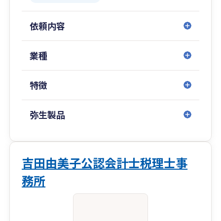
法人はコロナ対策はもちろんのこと、常時10種類
以上のフリードリンクをそろえ、十分な機械換気
依頼内容
も行い、清潔な明るいお部屋でお客様をお待ちし
ております。
業種
代表社員 公認会計士・税理士 浅井 清史
特徴
弥生製品
吉田由美子公認会計士税理士事
務所