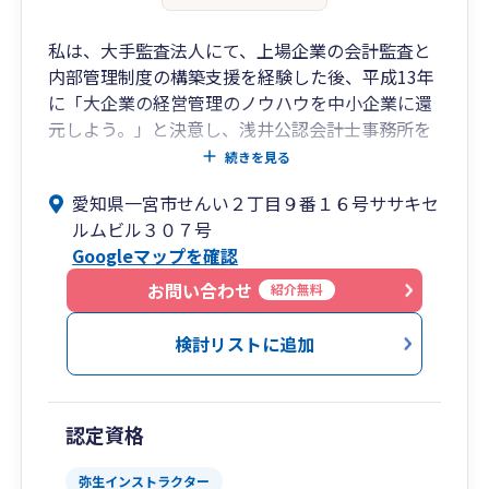
私は、大手監査法人にて、上場企業の会計監査と
内部管理制度の構築支援を経験した後、平成13年
に「大企業の経営管理のノウハウを中小企業に還
元しよう。」と決意し、浅井公認会計士事務所を
開設しました。
続きを見る
愛知県一宮市せんい２丁目９番１６号ササキセ
その後、平成30年5月に浅井公認会計士事務所と
ルムビル３０７号
中川公認会計士事務所が合併して「みどり税理士
Googleマップを確認
法人」が誕生しました。当法人の経営理念は、
「中小企業の安定的な発展のために、質の高い会
お問い合わせ
紹介無料
計＆税務＆経営コンサルティングサービスを提供
すること」です。
検討リストに追加
みどり税理士法人の名前の由来は、植物が人をリ
ラックスさせるように、当法人もお客様にリラッ
認定資格
クスしていただいた上で、ご満足のいただくご対
応をさせていただく思いが込められています。当
弥生インストラクター