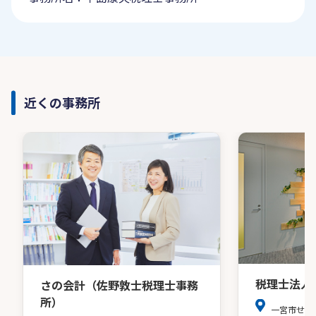
近くの事務所
税理士法人
さの会計（佐野敦士税理士事務
所）
一宮市せん