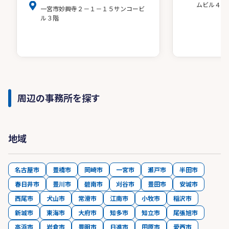
ムビル４階
一宮市妙興寺２－１－１５サンコービ
ル３階
周辺の事務所を探す
地域
名古屋市
豊橋市
岡崎市
一宮市
瀬戸市
半田市
春日井市
豊川市
碧南市
刈谷市
豊田市
安城市
西尾市
犬山市
常滑市
江南市
小牧市
稲沢市
新城市
東海市
大府市
知多市
知立市
尾張旭市
高浜市
岩倉市
豊明市
日進市
田原市
愛西市