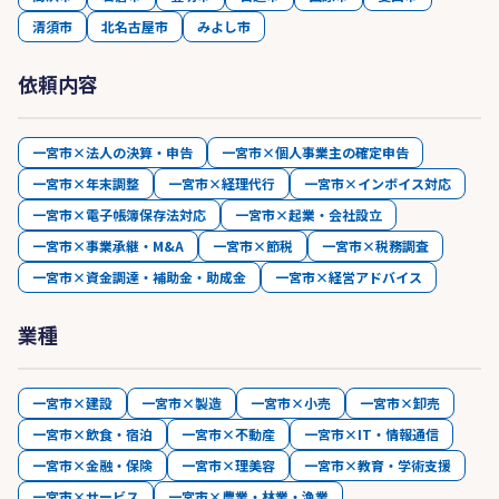
清須市
北名古屋市
みよし市
依頼内容
一宮市×法人の決算・申告
一宮市×個人事業主の確定申告
一宮市×年末調整
一宮市×経理代行
一宮市×インボイス対応
一宮市×電子帳簿保存法対応
一宮市×起業・会社設立
一宮市×事業承継・M&A
一宮市×節税
一宮市×税務調査
一宮市×資金調達・補助金・助成金
一宮市×経営アドバイス
業種
一宮市×建設
一宮市×製造
一宮市×小売
一宮市×卸売
一宮市×飲食・宿泊
一宮市×不動産
一宮市×IT・情報通信
一宮市×金融・保険
一宮市×理美容
一宮市×教育・学術支援
一宮市×サービス
一宮市×農業・林業・漁業