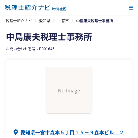
メ
税理士紹介ナビ
愛知県
一宮市
中島康夫税理士事務所
中島康夫税理士事務所
お問い合わせ番号：P001646
No Image
愛知県一宮市森本５丁目１５－９森本ビル ２