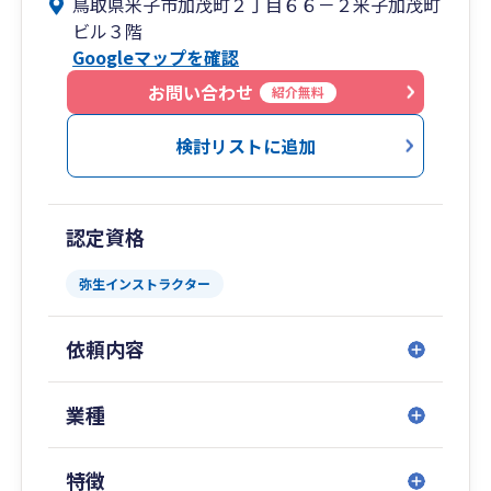
鳥取県米子市加茂町２丁目６６－２米子加茂町
また、会計参謀等を活用した「経営戦略会議」を
ビル３階
行い、事業者の皆様とより良い方向に進むべく
Googleマップを確認
日々努力しています！
※弥生認定経営支援アドバイザー在籍
お問い合わせ
紹介無料
検討リストに追加
認定資格
弥生インストラクター
依頼内容
業種
特徴