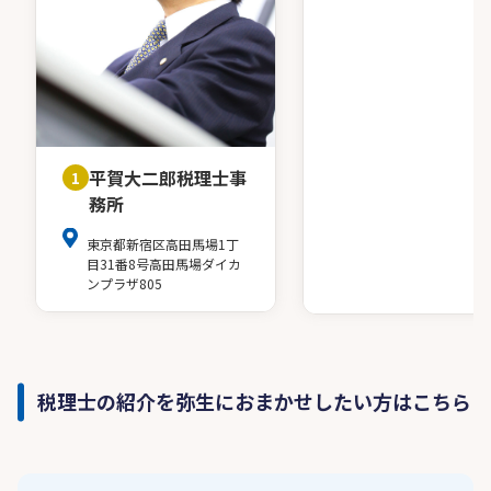
平賀大二郎税理士事
1
務所
東京都新宿区高田馬場1丁
目31番8号高田馬場ダイカ
ンプラザ805
税理士の紹介を弥生におまかせしたい方はこちら