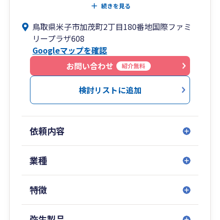
して、会計税務相談から、法人化のご相談、資金
続きを見る
調達のご相談、事業承継やM&Aのご相談まで、幅
鳥取県米子市加茂町2丁目180番地国際ファミ
広くサービスを提供しています。
リープラザ608
上記の経営相談以外に、相続申告ももちろん対応
Googleマップを確認
しています。
各種ツールを利用してリモートでの支援も積極的
お問い合わせ
紹介無料
に対応していますので、お気軽にご相談くださ
い。
検討リストに追加
依頼内容
業種
特徴
弥生製品