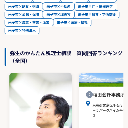
米子市×飲食・宿泊
米子市×不動産
米子市×IT・情報通信
米子市×金融・保険
米子市×理美容
米子市×教育・学術支援
米子市×農業・林業・漁業
米子市×医療・福祉
米子市×特殊法人
弥生のかんたん税理士相談 質問回答ランキング
（全国）
相田会計事務所
2
東京都文京区千石３－
－５パークハイム千石
３