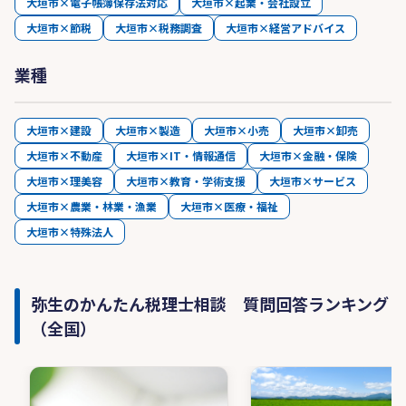
大垣市×電子帳簿保存法対応
大垣市×起業・会社設立
大垣市×節税
大垣市×税務調査
大垣市×経営アドバイス
業種
大垣市×建設
大垣市×製造
大垣市×小売
大垣市×卸売
大垣市×不動産
大垣市×IT・情報通信
大垣市×金融・保険
大垣市×理美容
大垣市×教育・学術支援
大垣市×サービス
大垣市×農業・林業・漁業
大垣市×医療・福祉
大垣市×特殊法人
弥生のかんたん税理士相談 質問回答ランキング
（全国）