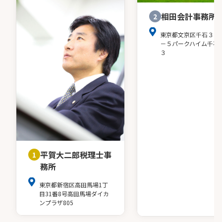
相田会計事務所
2
東京都文京区千石３－
－５パークハイム千石
３
平賀大二郎税理士事
1
務所
東京都新宿区高田馬場1丁
目31番8号高田馬場ダイカ
ンプラザ805