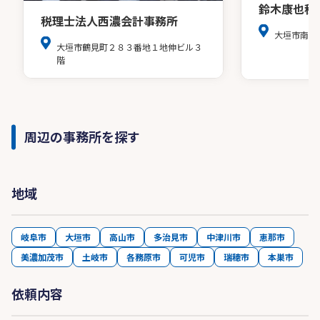
鈴木康也税
税理士法人西濃会計事務所
大垣市南頬
大垣市鶴見町２８３番地１地伸ビル３
階
周辺の事務所を探す
地域
岐阜市
大垣市
高山市
多治見市
中津川市
恵那市
美濃加茂市
土岐市
各務原市
可児市
瑞穂市
本巣市
依頼内容