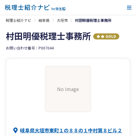
メ
税理士紹介ナビ
岐阜県
大垣市
村田明優税理士事務所
村田明優税理士事務所
お問い合わせ番号：P007044
No Image
岐阜県大垣市東町１の８８の１中村第８ビル２