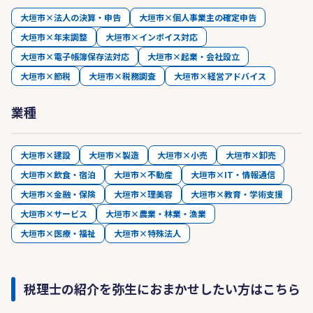
大垣市×法人の決算・申告
大垣市×個人事業主の確定申告
大垣市×年末調整
大垣市×インボイス対応
大垣市×電子帳簿保存法対応
大垣市×起業・会社設立
大垣市×節税
大垣市×税務調査
大垣市×経営アドバイス
業種
大垣市×建設
大垣市×製造
大垣市×小売
大垣市×卸売
大垣市×飲食・宿泊
大垣市×不動産
大垣市×IT・情報通信
大垣市×金融・保険
大垣市×理美容
大垣市×教育・学術支援
大垣市×サービス
大垣市×農業・林業・漁業
大垣市×医療・福祉
大垣市×特殊法人
税理士の紹介を弥生におまかせしたい方はこちら