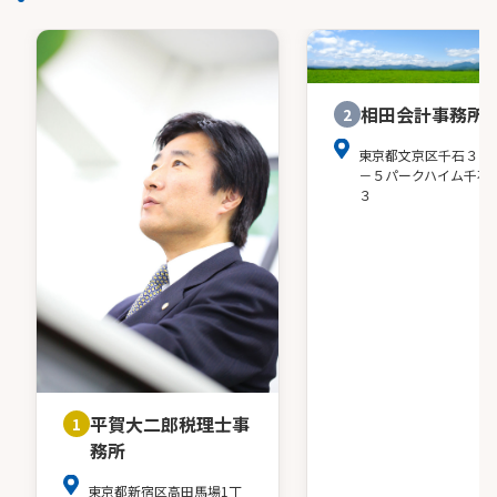
相田会計事務所
2
東京都文京区千石３－
－５パークハイム千石
３
平賀大二郎税理士事
1
務所
東京都新宿区高田馬場1丁