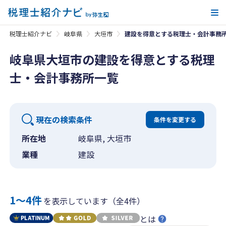
メ
税理士紹介ナビ
岐阜県
大垣市
建設を得意とする税理士・会計事務
岐阜県大垣市の建設を得意とする税理
士・会計事務所一覧
現在の検索条件
条件を変更する
所在地
岐阜県, 大垣市
業種
建設
1〜4件
を表示しています（全4件）
とは