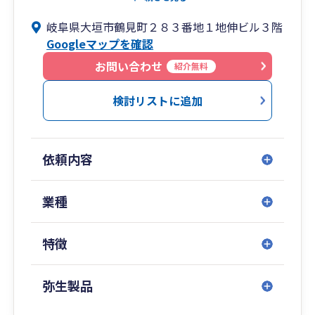
岐阜県大垣市鶴見町２８３番地１地伸ビル３階
お客様のあらゆるご要望にお応えできるよう、税
Googleマップを確認
務・経営・労務といった各分野を網羅し、継続的
な
お問い合わせ
紹介無料
サービスの提供を心掛けております。
特に税務分野では、法人税・所得税・相続税・事
検討リストに追加
業継承税制等の法律を縦横に検討した納税対策
をサポートさせて頂いております。
依頼内容
なお、今後は税務サービスにとどまらず、企業の
皆様の事業発展のため事業承継や企業の買収・
合併を診断し、企業後継者や経理スタッフの育成
業種
といった人事関連サービスも充実させていく予定
であります。
特徴
地域オンリーワンから広域ナンバーワンを目指し
て、企業の良きパートナー・コンサルタントであ
弥生製品
り