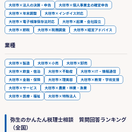
大垣市×法人の決算・申告
大垣市×個人事業主の確定申告
大垣市×年末調整
大垣市×インボイス対応
大垣市×電子帳簿保存法対応
大垣市×起業・会社設立
大垣市×節税
大垣市×税務調査
大垣市×経営アドバイス
業種
大垣市×製造
大垣市×小売
大垣市×卸売
大垣市×飲食・宿泊
大垣市×不動産
大垣市×IT・情報通信
大垣市×金融・保険
大垣市×理美容
大垣市×教育・学術支援
大垣市×サービス
大垣市×農業・林業・漁業
大垣市×医療・福祉
大垣市×特殊法人
弥生のかんたん税理士相談 質問回答ランキング
（全国）