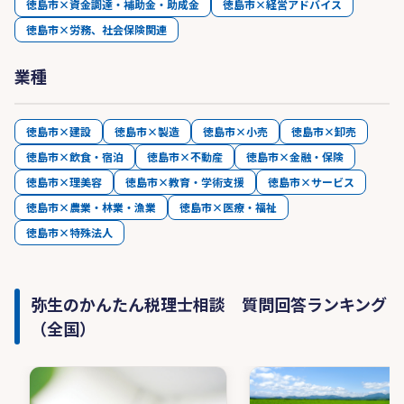
徳島市×資金調達・補助金・助成金
徳島市×経営アドバイス
徳島市×労務、社会保険関連
業種
徳島市×建設
徳島市×製造
徳島市×小売
徳島市×卸売
徳島市×飲食・宿泊
徳島市×不動産
徳島市×金融・保険
徳島市×理美容
徳島市×教育・学術支援
徳島市×サービス
徳島市×農業・林業・漁業
徳島市×医療・福祉
徳島市×特殊法人
弥生のかんたん税理士相談 質問回答ランキング
（全国）