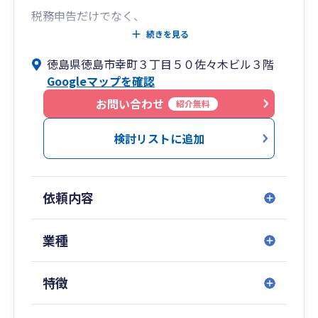
税務申告だけでなく、
・節税のアドバイス
続きを見る
・経理の効率化
徳島県徳島市幸町３丁目５０佐々木ビル３階
・会計ソフト導入サポート
Googleマップを確認
など、経営者が安心して事業に集中できる環境づ
お問い合わせ
紹介無料
くりをお手伝いします。
検討リストに追加
弥生会計をはじめとした会計ソフトにも対応して
おり、
経理が苦手な方でも安心して運用できる体制をサ
依頼内容
ポートします。
「税金のことを気軽に相談できる税理士」とし
業種
て、
長く信頼していただける関係を大切にしていま
特徴
す。