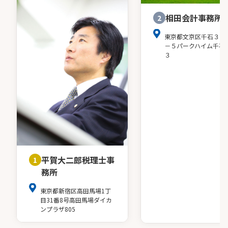
相田会計事務所
2
東京都文京区千石３－
－５パークハイム千石
３
平賀大二郎税理士事
1
務所
東京都新宿区高田馬場1丁
目31番8号高田馬場ダイカ
ンプラザ805