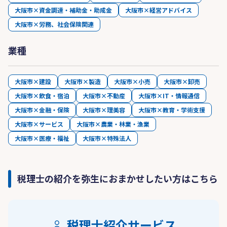
大阪市×資金調達・補助金・助成金
大阪市×経営アドバイス
大阪市×労務、社会保険関連
業種
大阪市×建設
大阪市×製造
大阪市×小売
大阪市×卸売
大阪市×飲食・宿泊
大阪市×不動産
大阪市×IT・情報通信
大阪市×金融・保険
大阪市×理美容
大阪市×教育・学術支援
大阪市×サービス
大阪市×農業・林業・漁業
大阪市×医療・福祉
大阪市×特殊法人
税理士の紹介を弥生におまかせしたい方はこちら
税理士紹介サービス