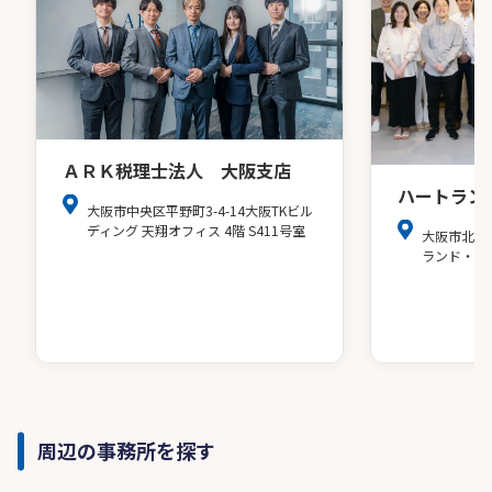
ＡＲＫ税理士法人 大阪支店
ハートラン
大阪市中央区平野町3-4-14大阪TKビル
ディング 天翔オフィス 4階 S411号室
大阪市北区
ランド・ア
周辺の事務所を探す