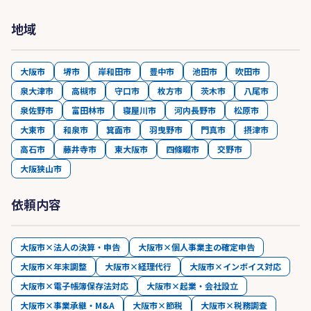
地域
大阪市
堺市
岸和田市
豊中市
池田市
吹田市
泉大津市
高槻市
守口市
枚方市
茨木市
八尾市
泉佐野市
富田林市
寝屋川市
河内長野市
松原市
大東市
和泉市
箕面市
羽曳野市
門真市
摂津市
高石市
藤井寺市
東大阪市
四條畷市
交野市
大阪狭山市
依頼内容
大阪市×法人の決算・申告
大阪市×個人事業主の確定申告
大阪市×年末調整
大阪市×経理代行
大阪市×インボイス対応
大阪市×電子帳簿保存法対応
大阪市×起業・会社設立
大阪市×事業承継・M&A
大阪市×節税
大阪市×税務調査