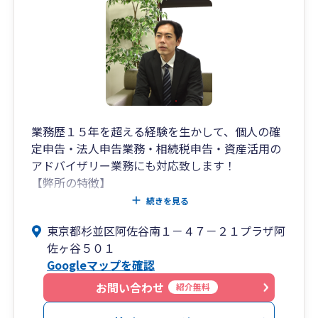
ていきます。
当社は「お客様の未来を一緒に考えられる」税理
士事務所を目指しています。
お客様が実現したい未来に向かって成長するため
に、本気でお手伝いします！！
業務歴１５年を超える経験を生かして、個人の確
定申告・法人申告業務・相続税申告・資産活用の
アドバイザリー業務にも対応致します！
【弊所の特徴】
① 各種税務（個人・法人・相続）に精通した公
続きを見る
認会計士／税理士のきめ細やかな対応
東京都杉並区阿佐谷南１－４７－２１プラザ阿
② ご相談への迅速かつ適切な対応
佐ヶ谷５０１
③ お客様の立場に立ったわかりやすく、丁寧な
Googleマップを確認
対応
お問い合わせ
紹介無料
【サポート内容】