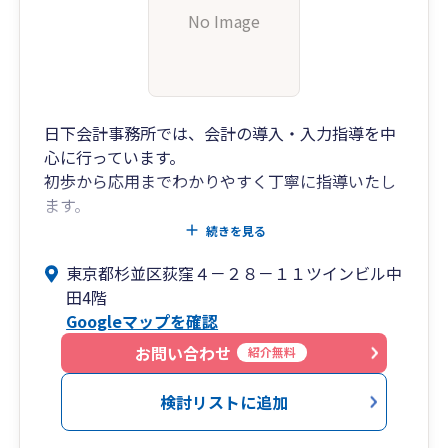
No Image
日下会計事務所では、会計の導入・入力指導を中
心に行っています。
初歩から応用までわかりやすく丁寧に指導いたし
ます。
昨今の情勢を鑑みて各種連絡ツールを利用したリ
続きを見る
モートの打ち合わせも、もちろん対応していま
東京都杉並区荻窪４－２８－１１ツインビル中
す。
田4階
お気軽にご連絡ください。
Googleマップを確認
お問い合わせ
紹介無料
検討リストに追加