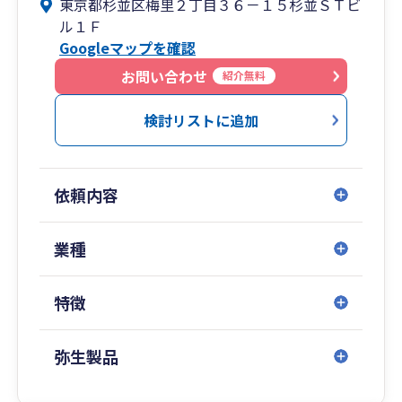
東京都杉並区梅里２丁目３６－１５杉並ＳＴビ
ル１Ｆ
現在はクラウド会計システム、WEB面談等を利用
Googleマップを確認
して直接お会いしない方々の会計・税務を処理さ
せていただくことも多くなりました。
お問い合わせ
紹介無料
クライアント様は北海道から九州まで多彩な地域
の方の支援をさせていただいております。
検討リストに追加
当事務所の詳細につきましては、当事務所のHPを
ご覧ください。https://ohori-kaikei.com/
依頼内容
当事務所はご面談対応は税理士が行い、記帳業務
などについてはスタッフで対応する方法を取って
おります。
業種
お問い合わせについては、専用のチャットソフト
を用いており、税理士＆スタッフ＆クライアント
特徴
様ですべての情報を共有する仕組みとしておりま
す。
弥生製品
資料の受け渡し等についてはお客様毎に対応が
様々ですが、毎月郵送していただく形がクライア