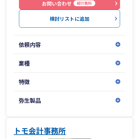
ていただいております。
お問い合わせ
紹介無料
クラウド会計やAI・ITツールを最大限活用して、
検討リストに追加
従来の会計事務所が行っていたサービスを省力化
し、
【売上拡大】や【利益アップ】、【資金繰りの改
依頼内容
善】など、
お客様にとって本当に価値のあるサービスを提供
することに注力しています。
業種
節税はもちろん、支払う税金を最小化するだけで
特徴
なく、
【残るお金が最大化】できるような経営アドバイ
スを心掛けています。
弥生製品
「頑張っているのに売上が増えない」
「忙しいのにお金が残らない」
「何が問題なのか分からない」
トモ会計事務所
といった経営者のお悩みを、一緒になって解決し