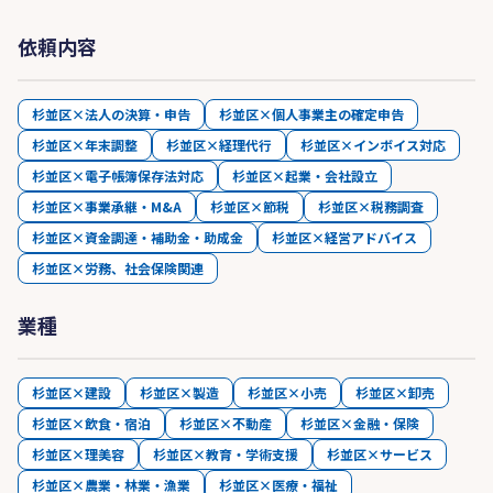
依頼内容
杉並区×法人の決算・申告
杉並区×個人事業主の確定申告
杉並区×年末調整
杉並区×経理代行
杉並区×インボイス対応
杉並区×電子帳簿保存法対応
杉並区×起業・会社設立
杉並区×事業承継・M&A
杉並区×節税
杉並区×税務調査
杉並区×資金調達・補助金・助成金
杉並区×経営アドバイス
杉並区×労務、社会保険関連
業種
杉並区×建設
杉並区×製造
杉並区×小売
杉並区×卸売
杉並区×飲食・宿泊
杉並区×不動産
杉並区×金融・保険
杉並区×理美容
杉並区×教育・学術支援
杉並区×サービス
杉並区×農業・林業・漁業
杉並区×医療・福祉