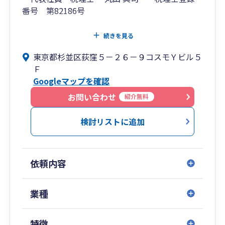
番号 第82186号
創業 昭和10年 平成25年税理士法人に組織変
続きを見る
更
東京都杉並区荻窪５－２６－９コスモＹビル５
Ｆ
Googleマップを確認
お問い合わせ
紹介無料
検討リストに追加
依頼内容
業種
特徴