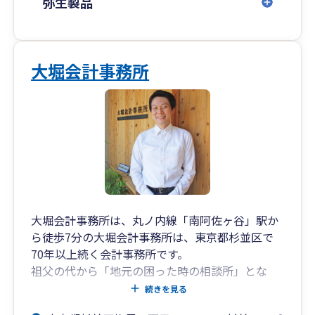
弥生製品
大堀会計事務所
大堀会計事務所は、丸ノ内線「南阿佐ヶ谷」駅か
ら徒歩7分の大堀会計事務所は、東京都杉並区で
70年以上続く会計事務所です。
祖父の代から「地元の困った時の相談所」とな
り、地元の中小企業を元気にすることを目標とし
続きを見る
ております。