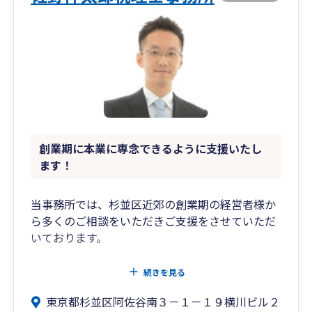
創業期に本業に専念できるように支援いたし
ます！
当事務所では、杉並区近郊の創業期の経営者様か
ら多くのご相談をいただきご支援をさせていただ
いております。
創業のタイミングは、やるべきことも多く、今後
続きを見る
の事業がどうなるか不安な時期でもあります。
東京都杉並区阿佐谷南３－１－１９横川ビル２
会計や税務におけるトラブルや課税のリスクを最