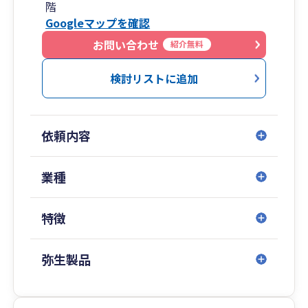
階
小限に抑えると供に経営者の手間を減らし、本業
Googleマップを確認
に専念していただき事業を軌道に乗せ業績を伸ば
してくため時間を創出するお手伝いをさせていた
お問い合わせ
紹介無料
だきます。
検討リストに追加
依頼内容
業種
特徴
弥生製品