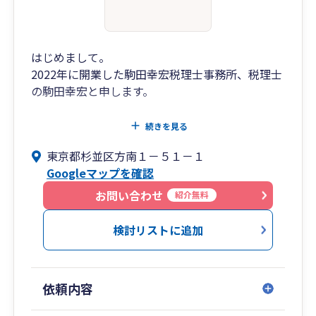
はじめまして。
2022年に開業した駒田幸宏税理士事務所、税理士
の駒田幸宏と申します。
弊事務所では、ただ事務的に申告書を作成するの
続きを見る
ではなく、「Make you happy by accounting」を
東京都杉並区方南１－５１－１
ポリシーにお客様のビジネスパートナーの一員と
Googleマップを確認
して様々な場面で様々な付加価値を提供し、ひい
ては皆さまの幸せに貢献できるよう全力で取り組
お問い合わせ
紹介無料
んでまいります。
検討リストに追加
特にお困り事が多い、開業・設立関係や自計化に
ついては、お客様に応じた柔軟なプランをご用意
しておりますほか、会計や税務のお困り事に幅広
依頼内容
く対応しておりますので、まずはぜひお気軽にご
相談ください。