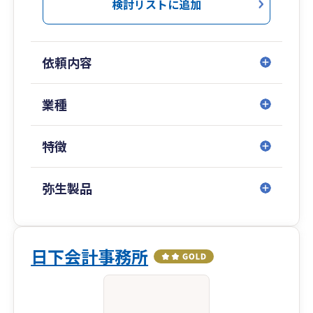
○ 損益情報のタイムリーな報告
検討リストに追加
適時適切な記帳によって将来の意思決定をサポー
トいたします。
○ 経費削減・業務改善のアドバイス
依頼内容
経費の分析を行い、利益の次につながる経営をサ
ポートいたします。
○ 資金繰りに関するアドバイス、資金調達支援
業種
資金残高の分析を行い、、健全な資金繰りの実現
をサポートいたします。
特徴
○ 資産活用・資産承継に関するアドバイス
相続税の試算を行い、個人の資産承継をスムーズ
に行えるよう、方法面・税金面からサポートいた
弥生製品
します。
○ 自計化支援
会計システムへの入力方法を簡便化・仕組化・マ
ニュアル化することで自計化をサポートいたしま
日下会計事務所
す。