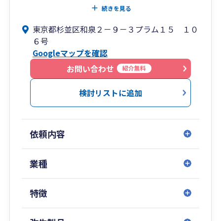
正確な対応を実施しており、顧問先様へは全て代
続きを見る
表である税理士の酒井が直接ご対応いたしますの
東京都杉並区和泉２－９－３プラム１５ １０
で、他社のように無資格の従業員が担当になるこ
６号
とはございません。
Googleマップを確認
知識や経験不足の担当者や退職等による担当変更
の煩わしさは皆無です。
お問い合わせ
紹介無料
節税対策から税務申告業務まで、税に関するお悩
みやご要望がございましたらぜひご相談くださ
検討リストに追加
い。
経験豊富な税理士が貴社をバックアップ致しま
す。
依頼内容
業種
特徴