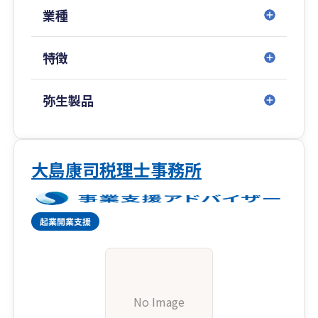
業種
また、私はこれまで法人の経理部門と会計事務所
の両方で実務経験がございますので、業務効率と
特徴
関係法令の遵守を両立する、実践的な業務体制の
構築およびマニュアル作成も含めた運用が得意で
す。業務効率化は皆さまの時間とお金の節約とな
弥生製品
るはずですので、弊事務所との関係性の中でこう
したメリットも実感していただければと思いま
す。
大島康司税理士事務所
No Image