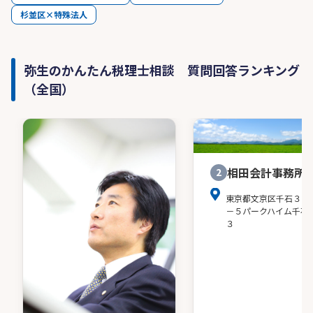
杉並区×特殊法人
弥生のかんたん税理士相談 質問回答ランキング
（全国）
相田会計事務所
2
東京都文京区千石３－
－５パークハイム千石
３