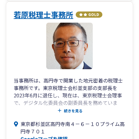
ント様にとっても最も負担は少ないのかなと感じ
ております。
若原税理士事務所
他の方法としましては、すべての資料をデータ化
してデジタル共有していただく方やエクセル記帳
まではご自身でされるので細かな帳票については
こちらでは把握しない方などがございます。一番
良い方法を面談にてお伺いさせていただければと
思います。
面談については距離が許せば当事務所にて、お互
いに距離がある場合にはオンラインで対応できれ
当事務所は、高円寺で開業した地元密着の税理士
ばと考えております。
事務所です。東京税理士会杉並支部の支部長を
それではよろしくお願いいたします。
2023年6月に退任し、現在は、東京税理士会理事
で、デジタル化委員会の副委員長を務めていま
す。クライアント様に最適な、経理業務の省力化
続きを見る
をご提案いたします。よろしくお願いします。
東京都杉並区高円寺南４－６－１０プライム高
円寺７０１
Googleマップを確認