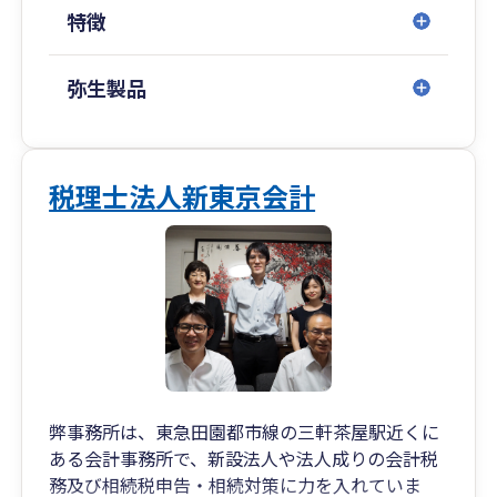
⑧ オンライン顧問対応。Zoomを使ったオンライ
特徴
ン打合せにも対応しております。（全国対応）
弥生製品
税理士法人新東京会計
弊事務所は、東急田園都市線の三軒茶屋駅近くに
ある会計事務所で、新設法人や法人成りの会計税
務及び相続税申告・相続対策に力を入れていま