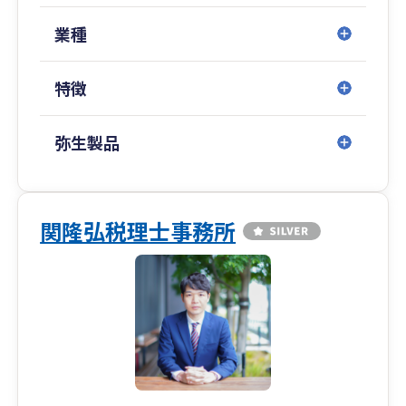
ど、国際税務、英語でのコミュニケーションも可
能です。日本で安心してビジネスを成長させたい
業種
方はぜひご相談ください。
特徴
■当事務所は世田谷区（下北沢・三軒茶屋エリ
ア）を拠点に、開業50年にわたり中小企業の会
計・税務を支えてきました。地域密着の安心感
弥生製品
と、クラウド会計への対応力の両立を強みとし、
対面・オンライン双方で柔軟に対応しています。
会計ソフトの導入や切替に不安をお持ちの方も、
ぜひ一度ご相談ください。
関隆弘税理士事務所