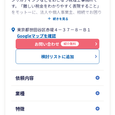
す。「難しい税金をわかりやすく表現すること」
をモットーに、法人や個人事業主、相続でお困り
のお客様の問題を解決いたします。「数字を経営
続きを見る
に役立てることはできないか」「もっと提案型の
東京都世田谷区赤堤４－３７－８－Ｂ１
会計事務所はないのか」「将来の相続問題で悩ん
Googleマップを確認
でいる」、そんなお客様のために「常にお客様と
のベクトルを合わせながら」プロとしてのお仕事
お問い合わせ
紹介無料
をさせていただきます。ぜひ、お客様の夢や理想
をお聞かせてください。私たちが全力でお手伝い
検討リストに追加
をさせていただきます。
依頼内容
業種
特徴