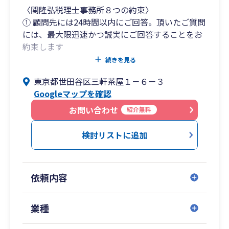
〈関隆弘税理士事務所８つの約束〉
① 顧問先には24時間以内にご回答。頂いたご質問
には、最大限迅速かつ誠実にご回答することをお
約束します
② Communication in English with CPA is at your
続きを見る
disposal
東京都世田谷区三軒茶屋１－６－３
③ 融資や補助金にも対応。顧問先様の融資や補助
Googleマップを確認
金のお悩みにもお答えします。お気軽にご相談く
ださい。
お問い合わせ
紹介無料
④ ヒアリング重視。領収書丸投げ希望など、お客
様の当事務所に対するご要望は最初に必ずお聞き
検討リストに追加
します
⑤ 税理士が対応。ご希望される顧問先様には税理
士が直接対応します
依頼内容
⑥ 顧問先様に応じた報酬額。ご希望されるサービ
ス内容に応じた報酬額をご提案します
⑦ ワンストップサービス。各種専門家（弁護士・
業種
司法書士・行政書士など）との連携