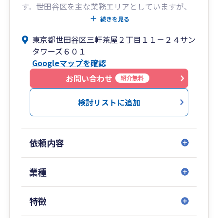
す。世田谷区を主な業務エリアとしていますが、
それ以外のエリアについてもぜひご相談くださ
続きを見る
い。メールやクラウドでのやりとりにも対応して
東京都世田谷区三軒茶屋２丁目１１－２４サン
います。
タワーズ６０１
会計処理・税務申告はもちろん、会社経営に関わ
Googleマップを確認
るご相談も、お気軽にご連絡ください。また、会
計監査、内部統制整備や財務DDに関してもご相談
お問い合わせ
紹介無料
ください。
検討リストに追加
わかりやすく、ていねいに、スピーディーに、お
客様の立場に立って、サポートいたします。
依頼内容
業種
特徴