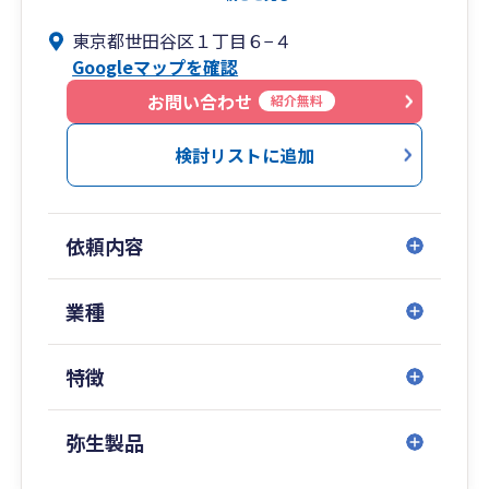
化しているため、一般個人の方からの単発でのご
東京都世田谷区１丁目６−４
相談は対応しておりません。
Googleマップを確認
また、業種・業態は特に問わず、一地域・一業種
お問い合わせ
紹介無料
限定の個人事業主・中小企業とし、顧問先数も80
社前後に限定しています。
検討リストに追加
One of them（多くの中の一つ）の職員まかせの
納税申告サポートだけの関わりではなく、1社1社
のビジネスのことを深く理解する社外CSO（戦略
依頼内容
幹部）として、世田谷・目黒などの中小企業が
「地域No1・オンリー1」のビジネスになれるよ
うサポートしていきます。
業種
特徴
弥生製品