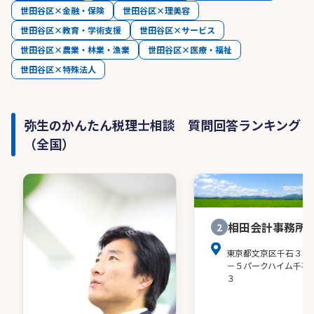
世田谷区×金融・保険
世田谷区×理美容
世田谷区×教育・学術支援
世田谷区×サービス
世田谷区×農業・林業・漁業
世田谷区×医療・福祉
世田谷区×特殊法人
弥生のかんたん税理士相談 質問回答ランキング
（全国）
相田会計事務所
2
東京都文京区千石３－
－５パークハイム千石
３