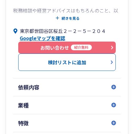
税務相談や経営アドバイスはもちろんのこと、以
下のような事業主の皆様の様々なご要望に対応し
続きを見る
ております。
東京都世田谷区桜丘２－２－５－２０４
・手間のかかる確定申告、記帳代行、給与計算な
Googleマップを確認
どを会計事務所に委託し、本業に集中したいとい
う事業主の皆様
お問い合わせ
紹介無料
・確定申告のみ依頼したいという事業主の皆様
・これから開業したいが何をすれば良いのかとお
検討リストに追加
困りの事業主の皆様
など
依頼内容
経営でお困りのことがございましたら、お気軽に
ご連絡ください。
業種
代表：公認会計士・税理士 簗瀬誠一
特徴