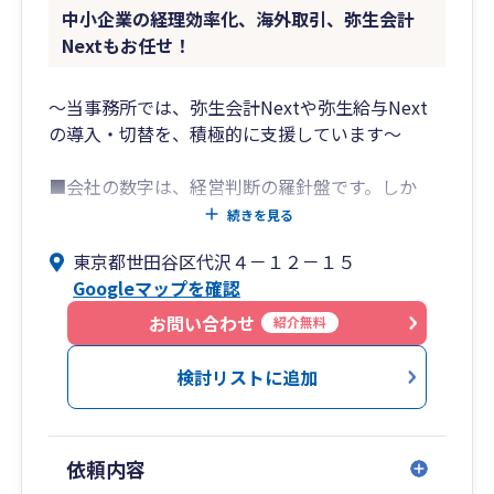
中小企業の経理効率化、海外取引、弥生会計
Nextもお任せ！
～当事務所では、弥生会計Nextや弥生給与Next
の導入・切替を、積極的に支援しています～
■会社の数字は、経営判断の羅針盤です。しか
し、その数字は日々の記帳が正しく行われていて
続きを見る
こそ意味を持ちます。私たちは、会計処理と税務
東京都世田谷区代沢４－１２－１５
対応を通じて、経営者の皆さまが安心して事業に
Googleマップを確認
集中できる環境づくりを支援するとともに、会社
の経営判断をサポートしています。
お問い合わせ
紹介無料
■海外取引企業/外資系企業の皆様へ
検討リストに追加
海外との取引がある企業、外資系企業の日本法
人、日本で事業を行う外国人経営者を幅広くサポ
ートしています。国際取引に伴う消費税・源泉
依頼内容
税、租税条約の適用、親会社向け英文レポートな