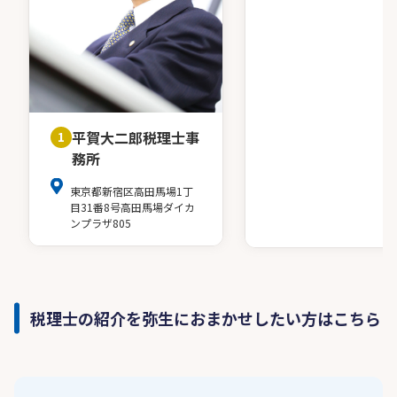
平賀大二郎税理士事
1
務所
東京都新宿区高田馬場1丁
目31番8号高田馬場ダイカ
ンプラザ805
税理士の紹介を弥生におまかせしたい方はこちら